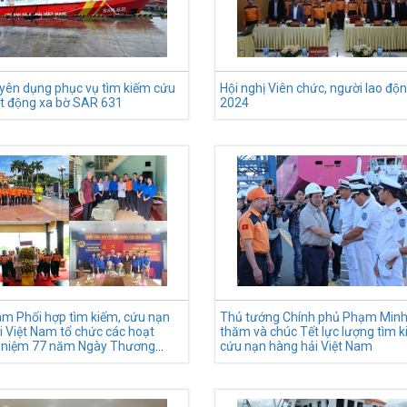
yên dụng phục vụ tìm kiếm cứu
Hội nghị Viên chức, người lao đ
̣t động xa bờ SAR 631
2024
âm Phối hợp tìm kiếm, cứu nạn
Thủ tướng Chính phủ Phạm Minh
i Việt Nam tổ chức các hoạt
thăm và chúc Tết lực lượng tìm 
 niệm 77 năm Ngày Thương
cứu nạn hàng hải Việt Nam
ệt sĩ (27/7/1947-27/7/2024)