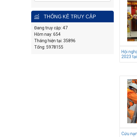
THỐNG KÊ TRUY CẬP
Đang truy cập: 47
Hôm nay: 654
Tháng hiện tại: 35896
Tổng: 5978155
Hội ngh
2023 tạ
Cứu nạn