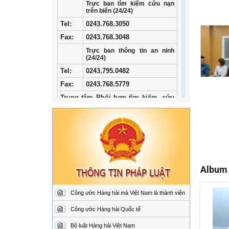
Trực ban tìm kiếm cứu nạn
trên biển (24/24)
Tel
:
0243.768.3050
Fax:
0243.768.3048
Trực ban thông tin an ninh
(24/24)
Tel:
0243.795.0482
Fax:
0243.768.5779
Trung tâm Phối hợp tìm kiếm, cứu
nạn hàng hải khu vực I
Địa
34/33 Ngô Quyền, phường
chỉ:
Ngô Quyền, thành phố Hải
Phòng
Điện
02253.759.508 (24/24h)
thoại:
Album
Fax:
02253.759.507
Trung tâm Phối hợp tìm kiếm, cứu
nạn hàng hải khu vực II
Công ước Hàng hải mà Việt Nam là thành viên
Địa
Đường Hoàng Sa, Phường
Công ước Hàng hải Quốc tế
chỉ:
Sơn Trà, thành phố Đà
Nẵng
Bộ luật Hàng hải Việt Nam