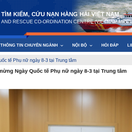
TÌM KIẾM, CỨU NẠN HÀNG HẢI VIỆT NAM
 AND RESCUE CO-ORDINATION CENTRE (VIETNAM MRCC
THÔNG TIN CHUYÊN NGÀNH
NỘI BỘ
HỎI ĐÁP
LI
c tế Phụ nữ ngày 8-3 tại Trung tâm
mừng Ngày Quốc tế Phụ nữ ngày 8-3 tại Trung tâm