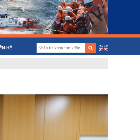
)
ÊN HỆ