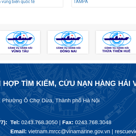
 vùng biển quốc tế
TAMPA
 HỢP TÌM KIẾM, CỨU NẠN HÀNG HẢI 
 Phường Ô Chợ Dừa, Thành phố Hà Nội
/7): Tel:
0243.768.3050 |
Fax:
0243.768.3048
Email:
vietnam.mrcc@vinamarine.gov.vn | rescue