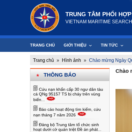
TRUNG TÂM PHỐI HỢP 
VIETNAM MARITIME SEARCH
TRANG CHỦ
GIỚI THIỆU
TIN TỨC
Trang chủ
»
Hình ảnh
»
Chào mừng Ngày Quố
Chào 
THÔNG BÁO
Cứu nạn khẩn cấp 30 ngư dân tàu
cá QNg 95157 TS bị cháy trên vùng
biển...
Báo cáo hoạt động tìm kiếm, cứu
nạn tháng 7 năm 2026
Đảng bộ Trung tâm tổ chức sinh
hoạt dưới cờ quán triệt Đề án phát...