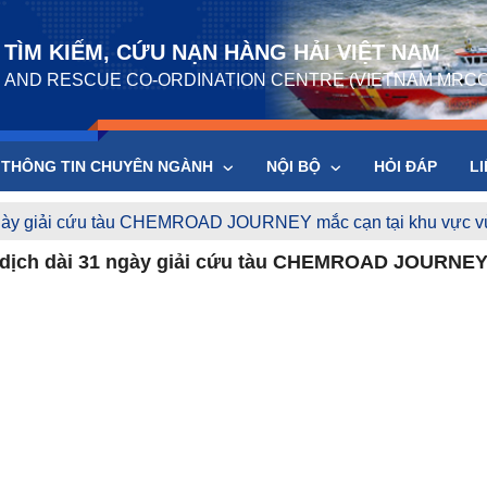
TÌM KIẾM, CỨU NẠN HÀNG HẢI VIỆT NAM
 AND RESCUE CO-ORDINATION CENTRE (VIETNAM MRCC
THÔNG TIN CHUYÊN NGÀNH
NỘI BỘ
HỎI ĐÁP
LI
ngày giải cứu tàu CHEMROAD JOURNEY mắc cạn tại khu vực v
 dịch dài 31 ngày giải cứu tàu CHEMROAD JOURNEY 