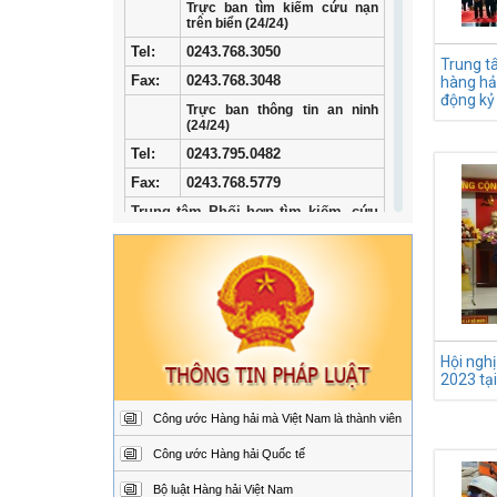
Trực ban tìm kiếm cứu nạn
trên biển (24/24)
Tel
:
0243.768.3050
Trung t
Fax:
0243.768.3048
hàng hả
động kỷ
Trực ban thông tin an ninh
binh, Li
(24/24)
Tel:
0243.795.0482
Fax:
0243.768.5779
Trung tâm Phối hợp tìm kiếm, cứu
nạn hàng hải khu vực I
Địa
34/33 Ngô Quyền, phường
chỉ:
Ngô Quyền, thành phố Hải
Phòng
Điện
02253.759.508 (24/24h)
thoại:
Hội ngh
Fax:
02253.759.507
2023 tạ
Trung tâm Phối hợp tìm kiếm, cứu
nạn hàng hải khu vực II
Công ước Hàng hải mà Việt Nam là thành viên
Địa
Đường Hoàng Sa, Phường
Công ước Hàng hải Quốc tế
chỉ:
Sơn Trà, thành phố Đà
Nẵng
Bộ luật Hàng hải Việt Nam