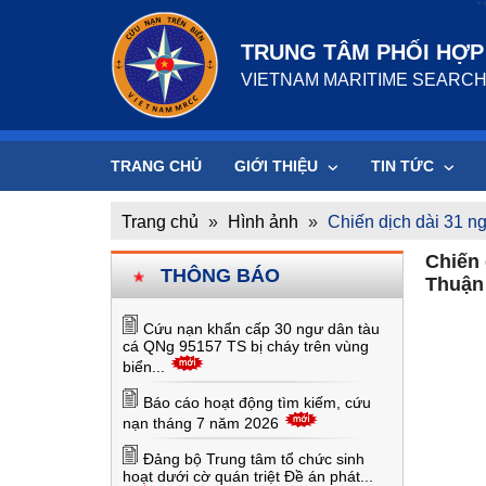
TRUNG TÂM PHỐI HỢP 
VIETNAM MARITIME SEARCH
TRANG CHỦ
GIỚI THIỆU
TIN TỨC
Trang chủ
»
Hình ảnh
»
Chiến dịch dài 31 
Chiến
THÔNG BÁO
Thuận
Cứu nạn khẩn cấp 30 ngư dân tàu
cá QNg 95157 TS bị cháy trên vùng
biển...
Báo cáo hoạt động tìm kiếm, cứu
nạn tháng 7 năm 2026
Đảng bộ Trung tâm tổ chức sinh
hoạt dưới cờ quán triệt Đề án phát...