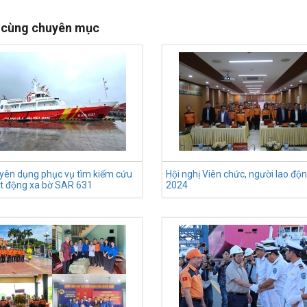
 cùng chuyên mục
yên dụng phục vụ tìm kiếm cứu
Hội nghị Viên chức, người lao đ
̣t động xa bờ SAR 631
2024