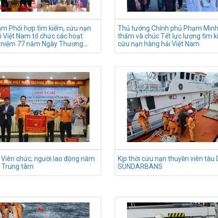
âm Phối hợp tìm kiếm, cứu nạn
Thủ tướng Chính phủ Phạm Minh
i Việt Nam tổ chức các hoạt
thăm và chúc Tết lực lượng tìm 
 niệm 77 năm Ngày Thương
cứu nạn hàng hải Việt Nam
ệt sĩ (27/7/1947-27/7/2024)
ị Viên chức, người lao động năm
Kịp thời cứu nạn thuyền viên tàu
i Trung tâm
SUNDARBANS