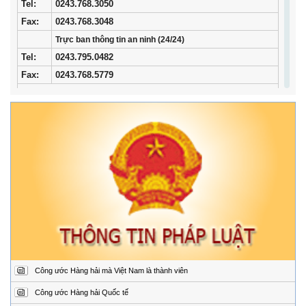
Tel
:
0243.768.3050
Fax:
0243.768.3048
Trực ban thông tin an ninh (24/24)
Tel:
0243.795.0482
Fax:
0243.768.5779
Trung tâm Phối hợp tìm kiếm, cứu nạn hàng hải khu vực I
Địa
34/33 Ngô Quyền, phường Ngô Quyền, thành phố
chỉ:
Hải Phòng
Điện
02253.759.508 (24/24h)
thoại:
Fax:
02253.759.507
Trung tâm Phối hợp tìm kiếm, cứu nạn hàng hải khu vực II
Địa
Đường Hoàng Sa, Phường Sơn Trà, thành phố Đà
chỉ:
Nẵng
Điện
02363.924.957 (24/24h)
thoại:
Fax:
02363.924.956
Công ước Hàng hải mà Việt Nam là thành viên
Trung tâm Phối hợp tìm kiếm, cứu nạn hàng hải khu vực III
Địa
1151/45 Đường 30 tháng 4, Phường Phước Thắng,
Công ước Hàng hải Quốc tế
chỉ:
thành phố Hồ Chí Minh.