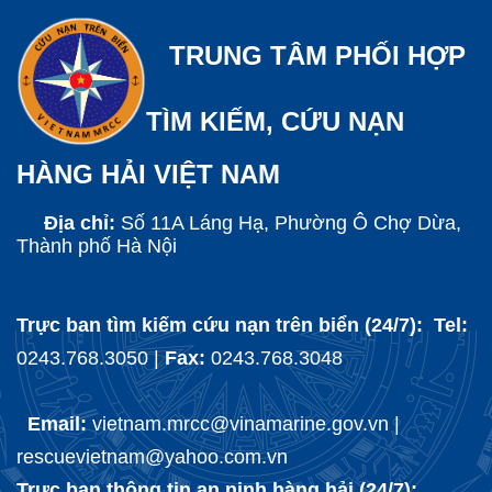
TRUNG TÂM PHỐI HỢP
TÌM KIẾM, CỨU NẠN
HÀNG HẢI VIỆT NAM
Địa chỉ:
Số 11A Láng Hạ, Phường Ô Chợ Dừa,
Thành phố Hà Nội
Trực ban tìm kiếm cứu nạn trên biển (24/7): Tel:
0243.768.3050 |
Fax:
0243.768.3048
Email:
vietnam.mrcc@vinamarine.gov.vn |
rescuevietnam@yahoo.com.vn
Trực ban thông tin an ninh hàng hải (24/7):