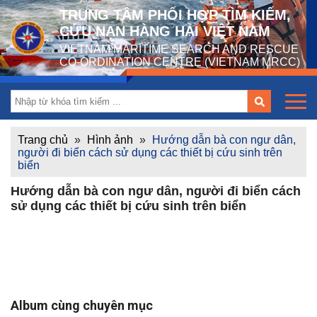
TRUNG TÂM PHỐI HỢP TÌM KIẾM,
CỨU NẠN HÀNG HẢI VIỆT NAM
VIETNAM MARITIME SEARCH AND RESCUE
CO-ORDINATION CENTRE (VIETNAM MRCC)
Trang chủ
»
Hình ảnh
»
Hướng dẫn bà con ngư dân,
người đi biển cách sử dụng các thiết bị cứu sinh trên
biển
Hướng dẫn bà con ngư dân, người đi biển cách
sử dụng các thiết bị cứu sinh trên biển
Album cùng chuyên mục