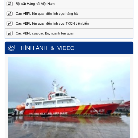
Bộ luật Hàng hải Việt Nam
Điện
0254.3850.950 (24/24h)
thoại:
Các VBPL liên quan đến lĩnh vực hàng hải
Fax:
0254.3810.353
Các VBPL liên quan đến lĩnh vực TKCN trên biển
Trung tâm Phối hợp tìm kiếm, cứu nạn hàng hải khu vực IV
Các VBPL của các Bộ, ngành liên quan
Địa
Số 65, đường Nguyễn Văn Linh, phường Nam Nha
Trang, tỉnh Khánh Hòa.
chỉ
HÌNH ẢNH
&
VIDEO
Điện
0258.3880.373
(24/24h)
thoại:
Fax:
0258.3880.517