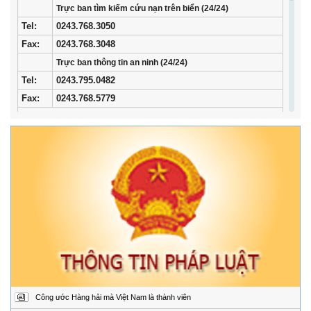
Trực ban tìm kiếm cứu nạn trên biển (24/24)
Tel
:
0243.768.3050
Fax:
0243.768.3048
Trực ban thông tin an ninh (24/24)
Tel:
0243.795.0482
Fax:
0243.768.5779
Trung tâm Phối hợp tìm kiếm, cứu nạn hàng hải khu vực I
Địa
34/33 Ngô Quyền, phường Ngô Quyền, thành phố
chỉ:
Hải Phòng
Điện
02253.759.508 (24/24h)
thoại:
Fax:
02253.759.507
Trung tâm Phối hợp tìm kiếm, cứu nạn hàng hải khu vực II
Địa
Đường Hoàng Sa, Phường Sơn Trà, thành phố Đà
chỉ:
Nẵng
Điện
02363.924.957 (24/24h)
thoại:
Fax:
02363.924.956
Công ước Hàng hải mà Việt Nam là thành viên
Trung tâm Phối hợp tìm kiếm, cứu nạn hàng hải khu vực III