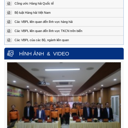
Địa
1151/45 Đường 30 tháng 4, Phường Phước Thắng,
Công ước Hàng hải Quốc tế
chỉ:
thành phố Hồ Chí Minh.
Bộ luật Hàng hải Việt Nam
Điện
0254.3850.950 (24/24h)
thoại:
Các VBPL liên quan đến lĩnh vực hàng hải
Fax:
0254.3810.353
Các VBPL liên quan đến lĩnh vực TKCN trên biển
Trung tâm Phối hợp tìm kiếm, cứu nạn hàng hải khu vực IV
Các VBPL của các Bộ, ngành liên quan
Địa
Số 65, đường Nguyễn Văn Linh, phường Nam Nha
Trang, tỉnh Khánh Hòa.
chỉ
HÌNH ẢNH
&
VIDEO
Điện
0258.3880.373
(24/24h)
thoại:
Fax:
0258.3880.517