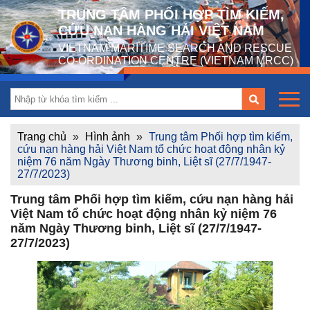
TRUNG TÂM PHỐI HỢP TÌM KIẾM,
CỨU NẠN HÀNG HẢI VIỆT NAM
VIETNAM MARITIME SEARCH AND RESCUE
CO-ORDINATION CENTRE (VIETNAM MRCC)
Trang chủ
»
Hình ảnh
»
Trung tâm Phối hợp tìm kiếm,
cứu nạn hàng hải Việt Nam tổ chức hoạt động nhân kỷ
niệm 76 năm Ngày Thương binh, Liệt sĩ (27/7/1947-
27/7/2023)
Trung tâm Phối hợp tìm kiếm, cứu nạn hàng hải
Việt Nam tổ chức hoạt động nhân kỷ niệm 76
năm Ngày Thương binh, Liệt sĩ (27/7/1947-
27/7/2023)