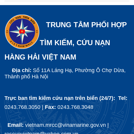
TRUNG TÂM PHỐI HỢP
TÌM KIẾM, CỨU NẠN
HÀNG HẢI VIỆT NAM
Địa chỉ:
Số 11A Láng Hạ, Phường Ô Chợ Dừa,
Thành phố Hà Nội
Trực ban tìm kiếm cứu nạn trên biển (24/7): Tel:
0243.768.3050 |
Fax:
0243.768.3048
Email:
vietnam.mrcc@vinamarine.gov.vn |
rescuevietnam@yahoo.com.vn