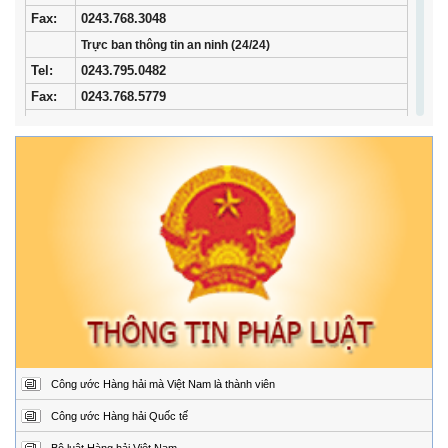
Fax:
0243.768.3048
Trực ban thông tin an ninh (24/24)
Tel:
0243.795.0482
Fax:
0243.768.5779
Trung tâm Phối hợp tìm kiếm, cứu nạn hàng hải khu vực I
Địa
34/33 Ngô Quyền, phường Ngô Quyền, thành phố
chỉ:
Hải Phòng
Điện
02253.759.508 (24/24h)
thoại:
Fax:
02253.759.507
Trung tâm Phối hợp tìm kiếm, cứu nạn hàng hải khu vực II
Địa
Đường Hoàng Sa, Phường Sơn Trà, thành phố Đà
chỉ:
Nẵng
Điện
02363.924.957 (24/24h)
thoại:
Fax:
02363.924.956
Công ước Hàng hải mà Việt Nam là thành viên
Trung tâm Phối hợp tìm kiếm, cứu nạn hàng hải khu vực III
Địa
1151/45 Đường 30 tháng 4, Phường Phước Thắng,
Công ước Hàng hải Quốc tế
chỉ:
thành phố Hồ Chí Minh.
Bộ luật Hàng hải Việt Nam