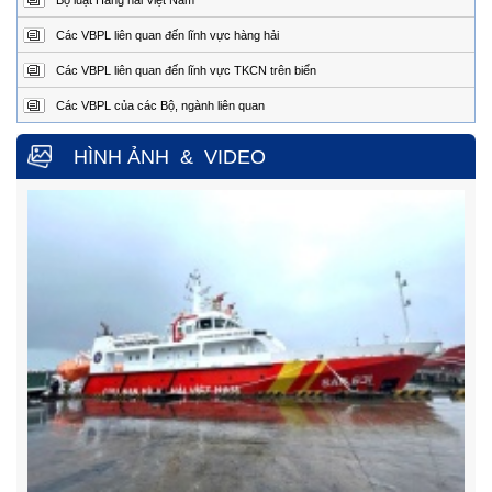
Điện
0254.3850.950 (24/24h)
thoại:
Các VBPL liên quan đến lĩnh vực hàng hải
Fax:
0254.3810.353
Các VBPL liên quan đến lĩnh vực TKCN trên biển
Trung tâm Phối hợp tìm kiếm, cứu nạn hàng hải khu vực IV
Các VBPL của các Bộ, ngành liên quan
Địa
Số 65, đường Nguyễn Văn Linh, phường Nam Nha
Trang, tỉnh Khánh Hòa.
chỉ
HÌNH ẢNH
&
VIDEO
Điện
0258.3880.373
(24/24h)
thoại:
Fax:
0258.3880.517