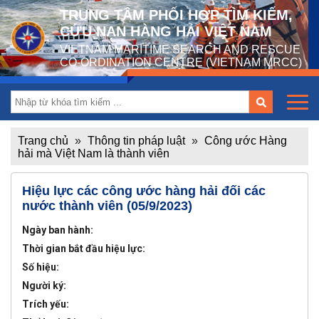
TRUNG TÂM PHỐI HỢP TÌM KIẾM,
CỨU NẠN HÀNG HẢI VIỆT NAM
VIETNAM MARITIME SEARCH AND RESCUE
CO-ORDINATION CENTRE (VIETNAM MRCC)
Trang chủ
»
Thông tin pháp luật
»
Công ước Hàng
hải mà Việt Nam là thành viên
Hiệu lực các công ước hàng hải đối các
nước thành viên (05/9/2023)
Ngày ban hành:
Thời gian bắt đầu hiệu lực:
Số hiệu:
Người ký:
Trích yếu: