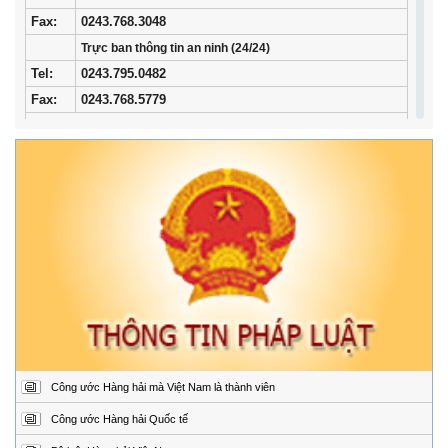
Fax:
0243.768.3048
Trực ban thông tin an ninh (24/24)
Tel:
0243.795.0482
Fax:
0243.768.5779
Trung tâm Phối hợp tìm kiếm, cứu nạn hàng hải khu vực I
Địa
34/33 Ngô Quyền, phường Ngô Quyền, thành phố
chỉ:
Hải Phòng
Điện
02253.759.508 (24/24h)
thoại:
Fax:
02253.759.507
Trung tâm Phối hợp tìm kiếm, cứu nạn hàng hải khu vực II
Địa
Đường Hoàng Sa, Phường Sơn Trà, thành phố Đà
chỉ:
Nẵng
Điện
02363.924.957 (24/24h)
thoại:
Fax:
02363.924.956
Công ước Hàng hải mà Việt Nam là thành viên
Trung tâm Phối hợp tìm kiếm, cứu nạn hàng hải khu vực III
Địa
1151/45 Đường 30 tháng 4, Phường Phước Thắng,
Công ước Hàng hải Quốc tế
chỉ:
thành phố Hồ Chí Minh.