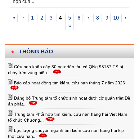
họp của...
«
‹
1
2
3
4
5
6
7
8
9
10
›
»
THÔNG BÁO
Cứu nạn khẩn cấp 30 ngư dân tàu cá QNg 95157 TS bị
cháy trên vùng biển...
Báo cáo hoạt động tìm kiếm, cứu nạn tháng 7 năm 2026
Đảng bộ Trung tâm tổ chức sinh hoạt dưới cờ quán triệt Đề
án phát...
Trung tâm Phối hợp tìm kiếm, cứu nạn hàng hải Việt Nam
tổ chức Chương...
Lực lượng chuyên ngành tìm kiếm cứu nạn hàng hải kịp
thời cứu nạn...