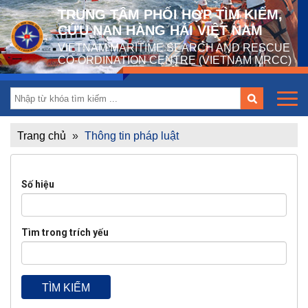
TRUNG TÂM PHỐI HỢP TÌM KIẾM,
CỨU NẠN HÀNG HẢI VIỆT NAM
VIETNAM MARITIME SEARCH AND RESCUE
CO-ORDINATION CENTRE (VIETNAM MRCC)
Trang chủ
»
Thông tin pháp luật
Số hiệu
Tìm trong trích yếu
TÌM KIẾM