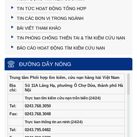
TIN TỨC HOẠT ĐỘNG TỔNG HỢP
TIN CÁC ĐƠN VỊ TRONG NGÀNH
BÀI VIẾT THAM KHẢO
TIN PHÒNG CHỐNG THIÊN TAI & TÌM KIẾM CỨU NẠN
BÁO CÁO HOẠT ĐỘNG TÌM KIẾM CỨU NẠN
ĐƯỜNG DÂY NÓNG
Trung tâm Phối hợp tìm kiếm, cứu nạn hàng hải Việt Nam
Địa
Số 11A Láng Hạ, phường Ô Chợ Dừa, thành phố Hà
chỉ:
Nội
Trực ban tìm kiếm cứu nạn trên biển (24/24)
Tel
:
0243.768.3050
Fax:
0243.768.3048
Trực ban thông tin an ninh (24/24)
Tel:
0243.795.0482