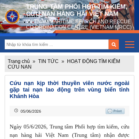
TRUNG TÂM PHỐI HỢP TÌM KIẾM,
CỨU NẠN HÀNG HẢI VIỆT NAM
VIETNAM MARITIME SEARCH AND RESCUE
CO-ORDINATION CENTRE (VIETNAM MRCC)
Trang chủ
»
TIN TỨC
»
HOẠT ĐỘNG TÌM KIẾM
CỨU NẠN
Cứu nạn kịp thời thuyền viên nước ngoài
gặp tai nạn lao động trên vùng biển tỉnh
Khánh Hòa
05/06/2026
Ngày 05/6/2026, Trung tâm Phối hợp tìm kiếm, cứu
nạn hàng hải Việt Nam (Trung tâm) nhận được