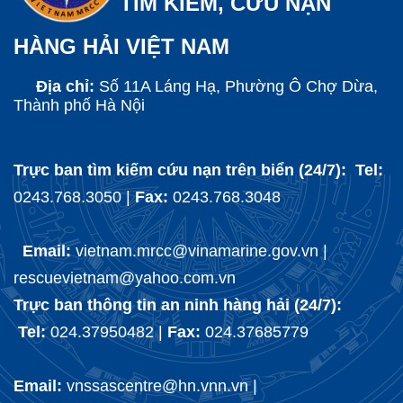
TÌM KIẾM, CỨU NẠN
HÀNG HẢI VIỆT NAM
Địa chỉ:
Số 11A Láng Hạ, Phường Ô Chợ Dừa,
Thành phố Hà Nội
Trực ban tìm kiếm cứu nạn trên biển (24/7): Tel:
0243.768.3050 |
Fax:
0243.768.3048
Email:
vietnam.mrcc@vinamarine.gov.vn |
rescuevietnam@yahoo.com.vn
Trực ban thông tin an ninh hàng hải (24/7):
Tel:
024.37950482 |
Fax:
024.37685779
Email:
vnssascentre@hn.vnn.vn |