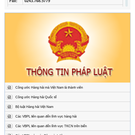
Fax:
0243.768.5779
Trung tâm Phối hợp tìm kiếm, cứu nạn hàng hải khu vực I
Địa
34/33 Ngô Quyền, phường Ngô Quyền, thành phố
chỉ:
Hải Phòng
Điện
02253.759.508 (24/24h)
thoại:
Fax:
02253.759.507
Trung tâm Phối hợp tìm kiếm, cứu nạn hàng hải khu vực II
Địa
Đường Hoàng Sa, Phường Sơn Trà, thành phố Đà
chỉ:
Nẵng
Điện
02363.924.957 (24/24h)
thoại:
Fax:
02363.924.956
Công ước Hàng hải mà Việt Nam là thành viên
Trung tâm Phối hợp tìm kiếm, cứu nạn hàng hải khu vực III
Địa
1151/45 Đường 30 tháng 4, Phường Phước Thắng,
Công ước Hàng hải Quốc tế
chỉ:
thành phố Hồ Chí Minh.
Bộ luật Hàng hải Việt Nam
Điện
0254.3850.950 (24/24h)
thoại:
Các VBPL liên quan đến lĩnh vực hàng hải
Fax:
0254.3810.353
Các VBPL liên quan đến lĩnh vực TKCN trên biển
Trung tâm Phối hợp tìm kiếm, cứu nạn hàng hải khu vực IV