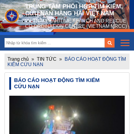
TRUNG TÂM PHỐI HỢP TÌM KIẾM,
CỨU NẠN HÀNG HẢI VIỆT NAM
VIETNAM MARITIME SEARCH AND RESCUE
CO-ORDINATION CENTRE (VIETNAM MRCC)
Trang chủ
»
TIN TỨC
»
BÁO CÁO HOẠT ĐỘNG TÌM
KIẾM CỨU NẠN
BÁO CÁO HOẠT ĐỘNG TÌM KIẾM
CỨU NẠN