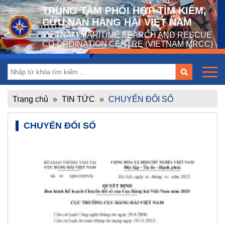
TRUNG TÂM PHỐI HỢP TÌM KIẾM,
CỨU NẠN HÀNG HẢI VIỆT NAM
VIETNAM MARITIME SEARCH AND RESCUE
CO-ORDINATION CENTRE (VIETNAM MRCC)
Trang chủ
»
TIN TỨC
»
CHUYỂN ĐỔI SỐ
CHUYỂN ĐỔI SỐ