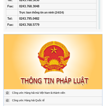
Tel
:
0243.768.3050
Fax:
0243.768.3048
Trực ban thông tin an ninh (24/24)
Tel:
0243.795.0482
Fax:
0243.768.5779
Trung tâm Phối hợp tìm kiếm, cứu nạn hàng hải khu vực I
Địa
34/33 Ngô Quyền, phường Ngô Quyền, thành phố
chỉ:
Hải Phòng
Điện
02253.759.508 (24/24h)
thoại:
Fax:
02253.759.507
Trung tâm Phối hợp tìm kiếm, cứu nạn hàng hải khu vực II
Địa
Đường Hoàng Sa, Phường Sơn Trà, thành phố Đà
chỉ:
Nẵng
Điện
02363.924.957 (24/24h)
thoại:
Fax:
02363.924.956
Công ước Hàng hải mà Việt Nam là thành viên
Trung tâm Phối hợp tìm kiếm, cứu nạn hàng hải khu vực III
Địa
1151/45 Đường 30 tháng 4, Phường Phước Thắng,
Công ước Hàng hải Quốc tế
chỉ:
thành phố Hồ Chí Minh.