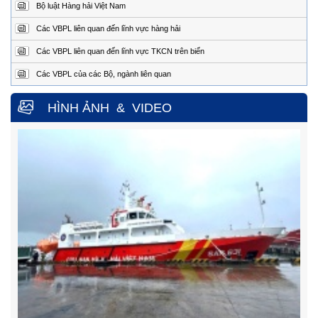
Bộ luật Hàng hải Việt Nam
Điện
0254.3850.950 (24/24h)
thoại:
Các VBPL liên quan đến lĩnh vực hàng hải
Fax:
0254.3810.353
Các VBPL liên quan đến lĩnh vực TKCN trên biển
Trung tâm Phối hợp tìm kiếm, cứu nạn hàng hải khu vực IV
Các VBPL của các Bộ, ngành liên quan
Địa
Số 65, đường Nguyễn Văn Linh, phường Nam Nha
Trang, tỉnh Khánh Hòa.
chỉ
HÌNH ẢNH
&
VIDEO
Điện
0258.3880.373
(24/24h)
thoại:
Fax:
0258.3880.517