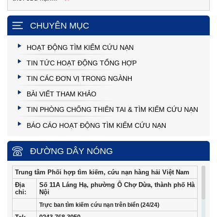
CHUYÊN MỤC
HOẠT ĐỘNG TÌM KIẾM CỨU NẠN
TIN TỨC HOẠT ĐỘNG TỔNG HỢP
TIN CÁC ĐƠN VỊ TRONG NGÀNH
BÀI VIẾT THAM KHẢO
TIN PHÒNG CHỐNG THIÊN TAI & TÌM KIẾM CỨU NẠN
BÁO CÁO HOẠT ĐỘNG TÌM KIẾM CỨU NẠN
ĐƯỜNG DÂY NÓNG
Trung tâm Phối hợp tìm kiếm, cứu nạn hàng hải Việt Nam
Địa
Số 11A Láng Hạ, phường Ô Chợ Dừa, thành phố Hà
chỉ:
Nội
Trực ban tìm kiếm cứu nạn trên biển (24/24)