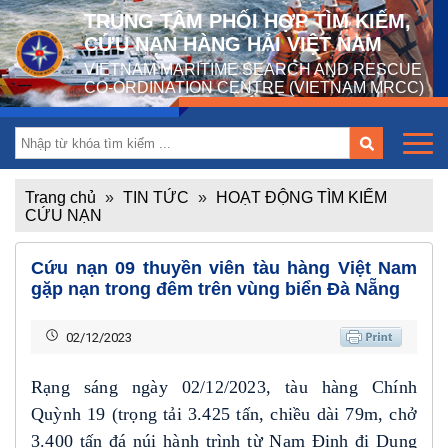
TRUNG TÂM PHỐI HỢP TÌM KIẾM,
CỨU NẠN HÀNG HẢI VIỆT NAM
VIETNAM MARITIME SEARCH AND RESCUE
CO-ORDINATION CENTRE (VIETNAM MRCC)
Trang chủ
»
TIN TỨC
»
HOẠT ĐỘNG TÌM KIẾM
CỨU NẠN
Cứu nạn 09 thuyền viên tàu hàng Việt Nam
gặp nạn trong đêm trên vùng biển Đà Nẵng
02/12/2023
Rạng sáng ngày 02/12/2023, tàu hàng Chính
Quỳnh 19 (trọng tải 3.425 tấn, chiều dài 79m, chở
3.400 tấn đá núi hành trình từ Nam Định đi Dung