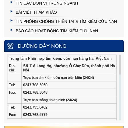
TIN CÁC ĐƠN VỊ TRONG NGÀNH
BÀI VIẾT THAM KHẢO
TIN PHÒNG CHỐNG THIÊN TAI & TÌM KIẾM CỨU NẠN
BÁO CÁO HOẠT ĐỘNG TÌM KIẾM CỨU NẠN
ĐƯỜNG DÂY NÓNG
Trung tâm Phối hợp tìm kiếm, cứu nạn hàng hải Việt Nam
Địa
Số 11A Láng Hạ, phường Ô Chợ Dừa, thành phố Hà
chỉ:
Nội
Trực ban tìm kiếm cứu nạn trên biển (24/24)
Tel
:
0243.768.3050
Fax:
0243.768.3048
Trực ban thông tin an ninh (24/24)
Tel:
0243.795.0482
Fax:
0243.768.5779
Trung tâm Phối hợp tìm kiếm, cứu nạn hàng hải khu vực I