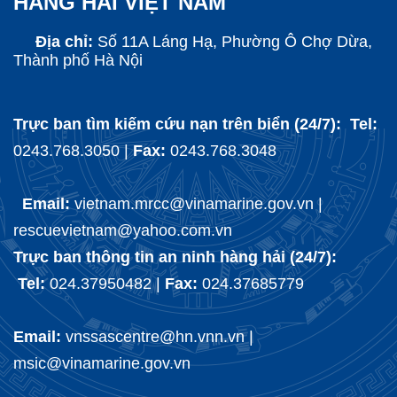
HÀNG HẢI VIỆT NAM
Địa chỉ:
Số 11A Láng Hạ, Phường Ô Chợ Dừa,
Thành phố Hà Nội
Trực ban tìm kiếm cứu nạn trên biển (24/7): Tel:
0243.768.3050 |
Fax:
0243.768.3048
Email:
vietnam.mrcc@vinamarine.gov.vn |
rescuevietnam@yahoo.com.vn
Trực ban thông tin an ninh hàng hải (24/7):
Tel:
024.37950482 |
Fax:
024.37685779
Email:
vnssascentre@hn.vnn.vn |
msic@vinamarine.gov.vn