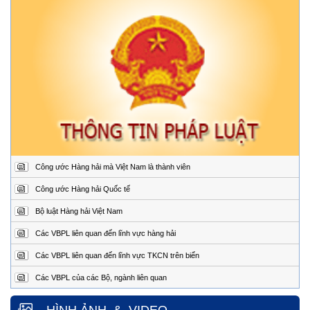
Địa
34/33 Ngô Quyền, phường Ngô Quyền, thành phố
chỉ:
Hải Phòng
Điện
02253.759.508 (24/24h)
thoại:
Fax:
02253.759.507
Trung tâm Phối hợp tìm kiếm, cứu nạn hàng hải khu vực II
Địa
Đường Hoàng Sa, Phường Sơn Trà, thành phố Đà
chỉ:
Nẵng
Điện
02363.924.957 (24/24h)
thoại:
Fax:
02363.924.956
Công ước Hàng hải mà Việt Nam là thành viên
Trung tâm Phối hợp tìm kiếm, cứu nạn hàng hải khu vực III
Địa
1151/45 Đường 30 tháng 4, Phường Phước Thắng,
Công ước Hàng hải Quốc tế
chỉ:
thành phố Hồ Chí Minh.
Bộ luật Hàng hải Việt Nam
Điện
0254.3850.950 (24/24h)
thoại:
Các VBPL liên quan đến lĩnh vực hàng hải
Fax:
0254.3810.353
Các VBPL liên quan đến lĩnh vực TKCN trên biển
Trung tâm Phối hợp tìm kiếm, cứu nạn hàng hải khu vực IV
Các VBPL của các Bộ, ngành liên quan
Địa
Số 65, đường Nguyễn Văn Linh, phường Nam Nha
Trang, tỉnh Khánh Hòa.
chỉ