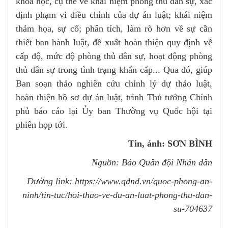
khoa học, cụ thể về khái niệm phòng thủ dân sự, xác
định phạm vi điều chỉnh của dự án luật; khái niệm
thảm họa, sự cố; phân tích, làm rõ hơn về sự cần
thiết ban hành luật, đề xuất hoàn thiện quy định về
cấp độ, mức độ phòng thủ dân sự, hoạt động phòng
thủ dân sự trong tình trạng khẩn cấp... Qua đó, giúp
Ban soạn thảo nghiên cứu chỉnh lý dự thảo luật,
hoàn thiện hồ sơ dự án luật, trình
Thủ tướng Chính
phủ
báo cáo lại Ủy ban Thường vụ
Quốc hội
tại
phiên họp tới.
Tin, ảnh: SƠN BÌNH
Nguồn: Báo Quân đội Nhân dân
Đường link: https://www.qdnd.vn/quoc-phong-an-
ninh/tin-tuc/hoi-thao-ve-du-an-luat-phong-thu-dan-
su-704637