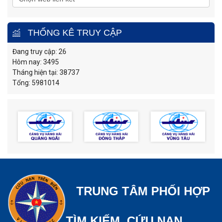
THỐNG KÊ TRUY CẬP
Đang truy cập: 26
Hôm nay: 3495
Tháng hiện tại: 38737
Tổng: 5981014
TRUNG TÂM PHỐI HỢP
TÌM KIẾM, CỨU NẠN