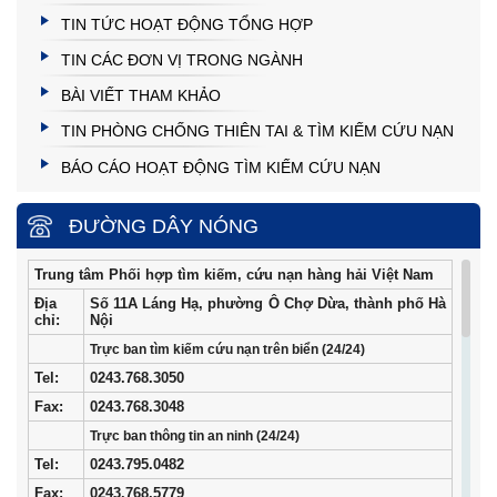
TIN TỨC HOẠT ĐỘNG TỔNG HỢP
TIN CÁC ĐƠN VỊ TRONG NGÀNH
BÀI VIẾT THAM KHẢO
TIN PHÒNG CHỐNG THIÊN TAI & TÌM KIẾM CỨU NẠN
BÁO CÁO HOẠT ĐỘNG TÌM KIẾM CỨU NẠN
ĐƯỜNG DÂY NÓNG
Trung tâm Phối hợp tìm kiếm, cứu nạn hàng hải Việt Nam
Địa
Số 11A Láng Hạ, phường Ô Chợ Dừa, thành phố Hà
chỉ:
Nội
Trực ban tìm kiếm cứu nạn trên biển (24/24)
Tel
:
0243.768.3050
Fax:
0243.768.3048
Trực ban thông tin an ninh (24/24)
Tel:
0243.795.0482
Fax:
0243.768.5779