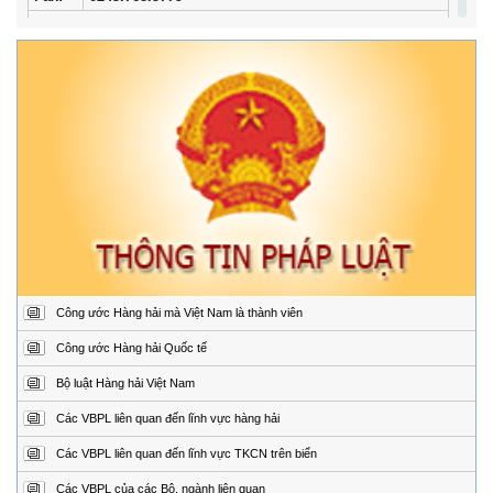
Trung tâm Phối hợp tìm kiếm, cứu nạn hàng hải khu vực I
Địa
34/33 Ngô Quyền, phường Ngô Quyền, thành phố
chỉ:
Hải Phòng
Điện
02253.759.508 (24/24h)
thoại:
Fax:
02253.759.507
Trung tâm Phối hợp tìm kiếm, cứu nạn hàng hải khu vực II
Địa
Đường Hoàng Sa, Phường Sơn Trà, thành phố Đà
chỉ:
Nẵng
Điện
02363.924.957 (24/24h)
thoại:
Fax:
02363.924.956
Công ước Hàng hải mà Việt Nam là thành viên
Trung tâm Phối hợp tìm kiếm, cứu nạn hàng hải khu vực III
Địa
1151/45 Đường 30 tháng 4, Phường Phước Thắng,
Công ước Hàng hải Quốc tế
chỉ:
thành phố Hồ Chí Minh.
Bộ luật Hàng hải Việt Nam
Điện
0254.3850.950 (24/24h)
thoại:
Các VBPL liên quan đến lĩnh vực hàng hải
Fax:
0254.3810.353
Các VBPL liên quan đến lĩnh vực TKCN trên biển
Trung tâm Phối hợp tìm kiếm, cứu nạn hàng hải khu vực IV
Các VBPL của các Bộ, ngành liên quan