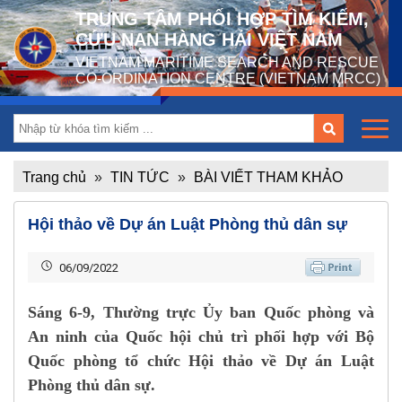
TRUNG TÂM PHỐI HỢP TÌM KIẾM,
CỨU NẠN HÀNG HẢI VIỆT NAM
VIETNAM MARITIME SEARCH AND RESCUE
CO-ORDINATION CENTRE (VIETNAM MRCC)
Trang chủ
»
TIN TỨC
»
BÀI VIẾT THAM KHẢO
Hội thảo về Dự án Luật Phòng thủ dân sự
06/09/2022
Sáng 6-9, Thường trực Ủy ban Quốc phòng và
An ninh của Quốc hội chủ trì phối hợp với Bộ
Quốc phòng tổ chức Hội thảo về Dự án Luật
Phòng thủ dân sự.