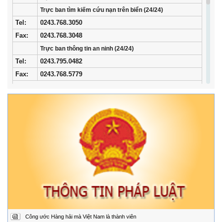
Trực ban tìm kiếm cứu nạn trên biển (24/24)
Tel
:
0243.768.3050
Fax:
0243.768.3048
Trực ban thông tin an ninh (24/24)
Tel:
0243.795.0482
Fax:
0243.768.5779
Trung tâm Phối hợp tìm kiếm, cứu nạn hàng hải khu vực I
Địa
34/33 Ngô Quyền, phường Ngô Quyền, thành phố
chỉ:
Hải Phòng
Điện
02253.759.508 (24/24h)
thoại:
Fax:
02253.759.507
Trung tâm Phối hợp tìm kiếm, cứu nạn hàng hải khu vực II
Địa
Đường Hoàng Sa, Phường Sơn Trà, thành phố Đà
chỉ:
Nẵng
Điện
02363.924.957 (24/24h)
thoại:
Fax:
02363.924.956
Công ước Hàng hải mà Việt Nam là thành viên
Trung tâm Phối hợp tìm kiếm, cứu nạn hàng hải khu vực III