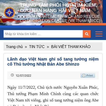
TRUNG TÂM PHỐI HỢP TÌM KIẾM,
CỨU NẠN HÀNG HẢI VIỆT NAM
VIETNAM MARITIME SEARCH AND RESCUE
CO-ORDINATION CENTRE (VIETNAM MRCC)
Trang chủ
»
TIN TỨC
»
BÀI VIẾT THAM KHẢO
Lãnh đạo Việt Nam ghi sổ tang tưởng niệm
cố Thủ tướng Nhật Bản Abe Shinzo
12/07/2022
Ngày 11/7/2022, Chủ tịch nước Nguyễn Xuân Phúc,
Thủ tướng Phạm Minh Chính cùng các quan chức
Việt Nam tới viếng, ghi sổ tang tưởng niệm ông Abe