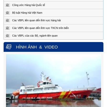
Địa
1151/45 Đường 30 tháng 4, Phường Phước Thắng,
Công ước Hàng hải Quốc tế
chỉ:
thành phố Hồ Chí Minh.
Bộ luật Hàng hải Việt Nam
Điện
0254.3850.950 (24/24h)
thoại:
Các VBPL liên quan đến lĩnh vực hàng hải
Fax:
0254.3810.353
Các VBPL liên quan đến lĩnh vực TKCN trên biển
Trung tâm Phối hợp tìm kiếm, cứu nạn hàng hải khu vực IV
Các VBPL của các Bộ, ngành liên quan
Địa
Số 65, đường Nguyễn Văn Linh, phường Nam Nha
Trang, tỉnh Khánh Hòa.
chỉ
HÌNH ẢNH
&
VIDEO
Điện
0258.3880.373
(24/24h)
thoại:
Fax:
0258.3880.517