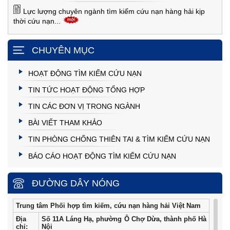
Lực lượng chuyên ngành tìm kiếm cứu nạn hàng hải kịp
thời cứu nạn...
CHUYÊN MỤC
HOẠT ĐỘNG TÌM KIẾM CỨU NẠN
TIN TỨC HOẠT ĐỘNG TỔNG HỢP
TIN CÁC ĐƠN VỊ TRONG NGÀNH
BÀI VIẾT THAM KHẢO
TIN PHÒNG CHỐNG THIÊN TAI & TÌM KIẾM CỨU NẠN
BÁO CÁO HOẠT ĐỘNG TÌM KIẾM CỨU NẠN
ĐƯỜNG DÂY NÓNG
Trung tâm Phối hợp tìm kiếm, cứu nạn hàng hải Việt Nam
Địa
Số 11A Láng Hạ, phường Ô Chợ Dừa, thành phố Hà
chỉ:
Nội