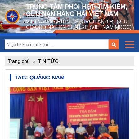
TRUNG TÂM PHỐI HỢP TÌM KIẾM,
CỨU NẠN HÀNG HẢI VIỆT NAM
VIETNAM MARITIME SEARCH AND RESCUE
CO-ORDINATION CENTRE (VIETNAM MRCC)
Trang chủ
»
TIN TỨC
TAG: QUẢNG NAM