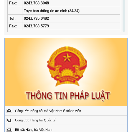
Fax:
0243.768.3048
Trực ban thông tin an ninh (24/24)
Tel:
0243.795.0482
Fax:
0243.768.5779
Trung tâm Phối hợp tìm kiếm, cứu nạn hàng hải khu vực I
Địa
34/33 Ngô Quyền, phường Ngô Quyền, thành phố
chỉ:
Hải Phòng
Điện
02253.759.508 (24/24h)
thoại:
Fax:
02253.759.507
Trung tâm Phối hợp tìm kiếm, cứu nạn hàng hải khu vực II
Địa
Đường Hoàng Sa, Phường Sơn Trà, thành phố Đà
chỉ:
Nẵng
Điện
02363.924.957 (24/24h)
thoại:
Fax:
02363.924.956
Công ước Hàng hải mà Việt Nam là thành viên
Trung tâm Phối hợp tìm kiếm, cứu nạn hàng hải khu vực III
Địa
1151/45 Đường 30 tháng 4, Phường Phước Thắng,
Công ước Hàng hải Quốc tế
chỉ:
thành phố Hồ Chí Minh.
Bộ luật Hàng hải Việt Nam