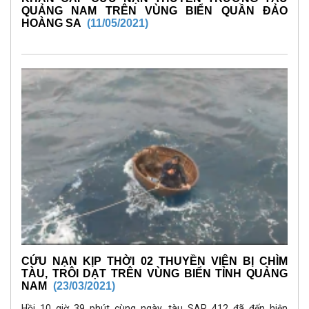
QUẢNG NAM TRÊN VÙNG BIỂN QUẦN ĐẢO
HOÀNG SA
(11/05/2021)
CỨU NẠN KỊP THỜI 02 THUYỀN VIÊN BỊ CHÌM
TÀU, TRÔI DẠT TRÊN VÙNG BIỂN TỈNH QUẢNG
NAM
(23/03/2021)
Hồi 10 giờ 39 phút cùng ngày, tàu SAR 412 đã đến hiện