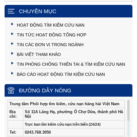
CHUYÊN MỤC
HOẠT ĐỘNG TÌM KIẾM CỨU NẠN
TIN TỨC HOẠT ĐỘNG TỔNG HỢP
TIN CÁC ĐƠN VỊ TRONG NGÀNH
BÀI VIẾT THAM KHẢO
TIN PHÒNG CHỐNG THIÊN TAI & TÌM KIẾM CỨU NẠN
BÁO CÁO HOẠT ĐỘNG TÌM KIẾM CỨU NẠN
ĐƯỜNG DÂY NÓNG
Trung tâm Phối hợp tìm kiếm, cứu nạn hàng hải Việt Nam
Địa
Số 11A Láng Hạ, phường Ô Chợ Dừa, thành phố Hà
chỉ:
Nội
Trực ban tìm kiếm cứu nạn trên biển (24/24)
Tel
:
0243.768.3050