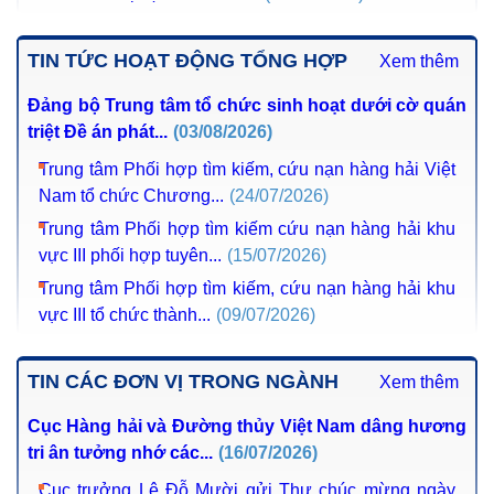
TIN TỨC HOẠT ĐỘNG TỔNG HỢP
Xem thêm
Đảng bộ Trung tâm tổ chức sinh hoạt dưới cờ quán triệt
Đề án phát...
(03/08/2026)
Trung tâm Phối hợp tìm kiếm, cứu nạn hàng hải Việt Nam
tổ chức Chương...
(24/07/2026)
Trung tâm Phối hợp tìm kiếm cứu nạn hàng hải khu vực
III phối hợp tuyên...
(15/07/2026)
Trung tâm Phối hợp tìm kiếm, cứu nạn hàng hải khu vực
III tổ chức thành...
(09/07/2026)
TIN CÁC ĐƠN VỊ TRONG NGÀNH
Xem thêm
Cục Hàng hải và Đường thủy Việt Nam dâng hương tri ân
tưởng nhớ các...
(16/07/2026)
Cục trưởng Lê Đỗ Mười gửi Thư chúc mừng ngày
Thuyền viên Thế giới
(24/06/2026)
Bộ trưởng Trần Hồng Minh gửi thư chúc Tết Bính Ngọ tới