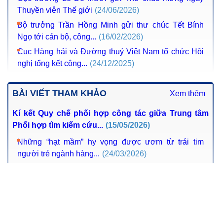
cán bộ, công...
(16/02/2026)
Cục Hàng hải và Đường thuỷ Việt Nam tổ chức Hội nghị
tổng kết công...
(24/12/2025)
BÀI VIẾT THAM KHẢO
Xem thêm
Kí kết Quy chế phối hợp công tác giữa Trung tâm Phối
hợp tìm kiếm cứu...
(15/05/2026)
Những “hạt mầm” hy vọng được ươm từ trái tim người trẻ
ngành hàng...
(24/03/2026)
Chủ động đánh giá rủi ro, đảm bảo an toàn cho tàu và
thuyền viên Việt...
(03/03/2026)
Mệnh lệnh 15 phút của “cánh chim hộ mệnh” cứu người
trên biển
(18/02/2026)
TIN PHÒNG CHỐNG THIÊN TAI & TÌM
Xem thêm
KIẾM CỨU NẠN
TIN BÃO TRÊN BIỂN ĐÔNG (CƠN BÃO SỐ 15)
(26/11/2025)