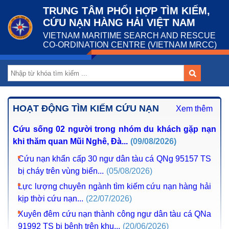
TRUNG TÂM PHỐI HỢP TÌM KIẾM,
CỨU NẠN HÀNG HẢI VIỆT NAM
VIETNAM MARITIME SEARCH AND RESCUE
CO-ORDINATION CENTRE (VIETNAM MRCC)
HOẠT ĐỘNG TÌM KIẾM CỨU NẠN
Xem thêm
Cứu sống 02 người trong nhóm du khách gặp nạn khi
thăm quan Mũi Nghê, Đà...
(09/08/2026)
Cứu nạn khẩn cấp 30 ngư dân tàu cá QNg 95157 TS bị
cháy trên vùng biển...
(05/08/2026)
Lực lượng chuyên ngành tìm kiếm cứu nạn hàng hải kịp
thời cứu nạn...
(22/07/2026)
Xuyên đêm cứu nạn thành công ngư dân tàu cá QNa
91992 TS bị bệnh trên khu...
(20/06/2026)