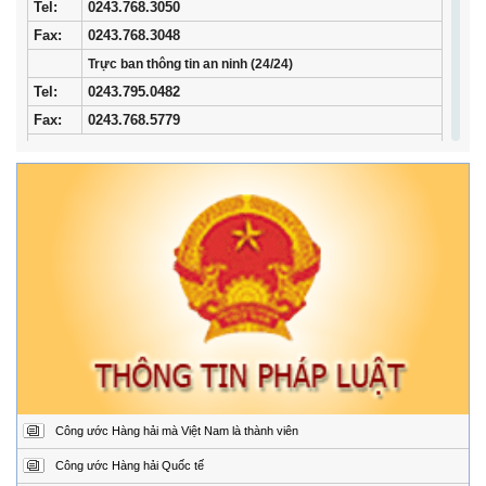
Tel
:
0243.768.3050
Fax:
0243.768.3048
Trực ban thông tin an ninh (24/24)
Tel:
0243.795.0482
Fax:
0243.768.5779
Trung tâm Phối hợp tìm kiếm, cứu nạn hàng hải khu vực I
Địa
34/33 Ngô Quyền, phường Ngô Quyền, thành phố
chỉ:
Hải Phòng
Điện
02253.759.508 (24/24h)
thoại:
Fax:
02253.759.507
Trung tâm Phối hợp tìm kiếm, cứu nạn hàng hải khu vực II
Địa
Đường Hoàng Sa, Phường Sơn Trà, thành phố Đà
chỉ:
Nẵng
Điện
02363.924.957 (24/24h)
thoại:
Fax:
02363.924.956
Công ước Hàng hải mà Việt Nam là thành viên
Trung tâm Phối hợp tìm kiếm, cứu nạn hàng hải khu vực III
Địa
1151/45 Đường 30 tháng 4, Phường Phước Thắng,
Công ước Hàng hải Quốc tế
chỉ:
thành phố Hồ Chí Minh.