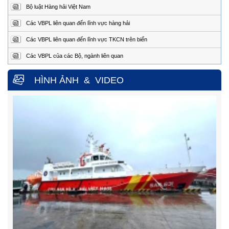
Bộ luật Hàng hải Việt Nam
Điện
0254.3850.950 (24/24h)
thoại:
Các VBPL liên quan đến lĩnh vực hàng hải
Fax:
0254.3810.353
Các VBPL liên quan đến lĩnh vực TKCN trên biển
Trung tâm Phối hợp tìm kiếm, cứu nạn hàng hải khu vực IV
Các VBPL của các Bộ, ngành liên quan
Địa
Số 65, đường Nguyễn Văn Linh, phường Nam Nha
Trang, tỉnh Khánh Hòa.
chỉ
HÌNH ẢNH
&
VIDEO
Điện
0258.3880.373
(24/24h)
thoại:
Fax:
0258.3880.517