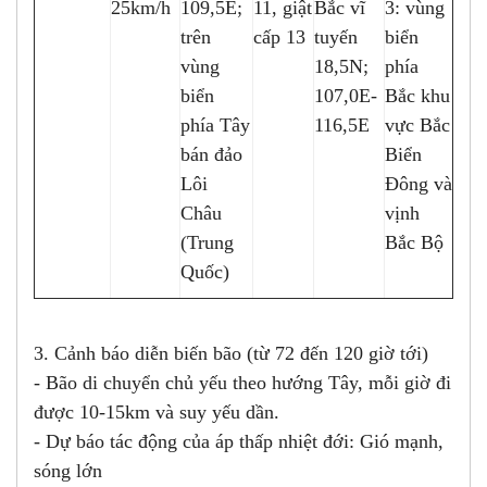
25km/h
109,5E;
11, giật
Bắc vĩ
3: vùng
trên
cấp 13
tuyến
biển
vùng
18,5N;
phía
biển
107,0E-
Bắc khu
phía Tây
116,5E
vực Bắc
bán đảo
Biển
Lôi
Đông và
Châu
vịnh
(Trung
Bắc Bộ
Quốc)
3. Cảnh báo diễn biến bão (từ 72 đến 120 giờ tới)
- Bão di chuyển chủ yếu theo hướng Tây, mỗi giờ đi
được 10-15km và suy yếu dần.
- Dự báo tác động của áp thấp nhiệt đới: Gió mạnh,
sóng lớn