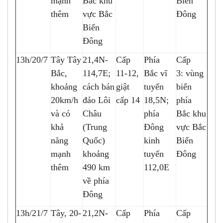
mạnh
Bắc khu
Biển
thêm
vực Bắc
Đông
Biển
Đông
13h/20/7
Tây Tây
21,4N-
Cấp
Phía
Cấp
Bắc,
114,7E;
11-12,
Bắc vĩ
3: vùng
khoảng
cách bán
giật
tuyến
biển
20km/h
đảo Lôi
cấp 14
18,5N;
phía
và có
Châu
phía
Bắc khu
khả
(Trung
Đông
vực Bắc
năng
Quốc)
kinh
Biển
mạnh
khoảng
tuyến
Đông
thêm
490 km
112,0E
về phía
Đông
13h/21/7
Tây, 20-
21,2N-
Cấp
Phía
Cấp