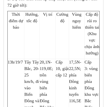
72 giờ tới):
Thời
Hướng,
Vị trí
Cường
Vùng
Cấp độ
điểm dự
tốc độ
độ
nguy
rủi ro
báo
hiểm
thiên tai
(Khu
vực
chịu ảnh
hưởng)
13h/19/7
Tây Tây
20,1N-
Cấp
17,5N-
Cấp
Bắc, 20-
119,0E;
10, giật
22,5N;
3: vùng
25
trên
cấp 12
phía
biển
km/h, đi
vùng
Đông
phía
vào
biển
kinh
Đông
Biển
phía
tuyến
khu vực
Đông và
Đông
116,5E
Bắc