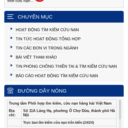
thời cứu nạn...
CHUYÊN MỤC
HOẠT ĐỘNG TÌM KIẾM CỨU NẠN
TIN TỨC HOẠT ĐỘNG TỔNG HỢP
TIN CÁC ĐƠN VỊ TRONG NGÀNH
BÀI VIẾT THAM KHẢO
TIN PHÒNG CHỐNG THIÊN TAI & TÌM KIẾM CỨU NẠN
BÁO CÁO HOẠT ĐỘNG TÌM KIẾM CỨU NẠN
ĐƯỜNG DÂY NÓNG
Trung tâm Phối hợp tìm kiếm, cứu nạn hàng hải Việt Nam
Địa
Số 11A Láng Hạ, phường Ô Chợ Dừa, thành phố Hà
chỉ:
Nội
Trực ban tìm kiếm cứu nạn trên biển (24/24)