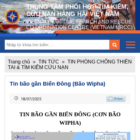
TRUNG TÂM PHỐI HỢP TÌM KIẾM,
CỨU NẠN HÀNG HẢI VIỆT NAM
VIETNAM MARITIME SEARCH AND RESCUE
CO-ORDINATION CENTRE (VIETNAM MRCC)
Trang chủ
»
TIN TỨC
»
TIN PHÒNG CHỐNG THIÊN
TAI & TÌM KIẾM CỨU NẠN
Tin bão gần Biển Đông (Bão Wipha)
18/07/2025
TIN BÃO GẦN BIỂN ĐÔNG (CƠN BÃO
WIPHA)