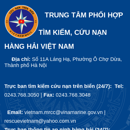
TRUNG TÂM PHỐI HỢP
TÌM KIẾM, CỨU NẠN
HÀNG HẢI VIỆT NAM
Địa chỉ:
Số 11A Láng Hạ, Phường Ô Chợ Dừa,
Thành phố Hà Nội
Trực ban tìm kiếm cứu nạn trên biển (24/7): Tel:
0243.768.3050 |
Fax:
0243.768.3048
Email:
vietnam.mrcc@vinamarine.gov.vn |
rescuevietnam@yahoo.com.vn
Trực ban thông tin an ninh hàng hải (24/7):