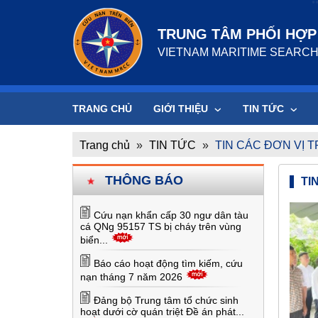
TRUNG TÂM PHỐI HỢP 
VIETNAM MARITIME SEARCH
TRANG CHỦ
GIỚI THIỆU
TIN TỨC
Trang chủ
»
TIN TỨC
»
TIN CÁC ĐƠN VỊ 
THÔNG BÁO
TI
Cứu nạn khẩn cấp 30 ngư dân tàu
cá QNg 95157 TS bị cháy trên vùng
biển...
Báo cáo hoạt động tìm kiếm, cứu
nạn tháng 7 năm 2026
Đảng bộ Trung tâm tổ chức sinh
hoạt dưới cờ quán triệt Đề án phát...