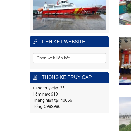
nạn hàng hải khu vực IV
Địa
Số 65, đường Nguyễn Văn
Linh, phường Nam Nha
chỉ
Trang, tỉnh Khánh Hòa.
Điện
0258.3880.373
(24/24h)
thoại:
Fax:
0258.3880.517
LIÊN KẾT WEBSITE
THỐNG KÊ TRUY CẬP
Đang truy cập: 25
Hôm nay: 619
Tháng hiện tại: 40656
Tổng: 5982986