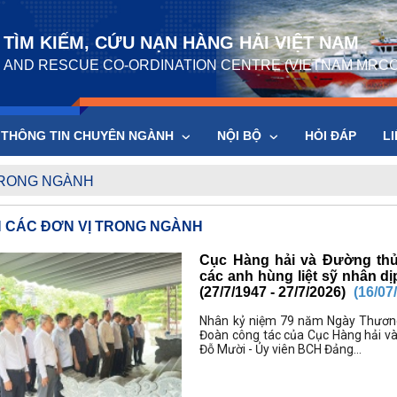
TÌM KIẾM, CỨU NẠN HÀNG HẢI VIỆT NAM
 AND RESCUE CO-ORDINATION CENTRE (VIETNAM MRCC
THÔNG TIN CHUYÊN NGÀNH
NỘI BỘ
HỎI ĐÁP
LI
TRONG NGÀNH
N CÁC ĐƠN VỊ TRONG NGÀNH
Cục Hàng hải và Đường thủ
các anh hùng liệt sỹ nhân d
(27/7/1947 - 27/7/2026)
(16/07
Nhân kỷ niệm 79 năm Ngày Thương b
Đoàn công tác của Cục Hàng hải v
Đỗ Mười - Ủy viên BCH Đảng...