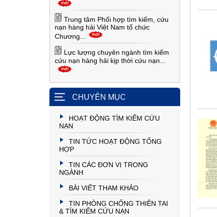
Trung tâm Phối hợp tìm kiếm, cứu
nạn hàng hải Việt Nam tổ chức
Chương...
Lực lượng chuyên ngành tìm kiếm
cứu nạn hàng hải kịp thời cứu nạn...
CHUYÊN MỤC
HOẠT ĐỘNG TÌM KIẾM CỨU
NẠN
TIN TỨC HOẠT ĐỘNG TỔNG
HỢP
TIN CÁC ĐƠN VỊ TRONG
NGÀNH
BÀI VIẾT THAM KHẢO
TIN PHÒNG CHỐNG THIÊN TAI
& TÌM KIẾM CỨU NẠN