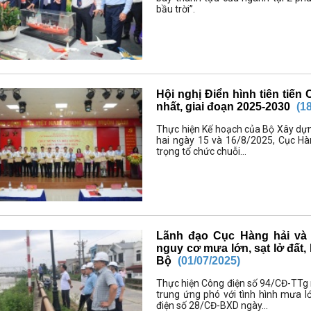
bầu trời”.
Hội nghị Điển hình tiên tiế
nhất, giai đoạn 2025-2030
(1
Thực hiện Kế hoạch của Bộ Xây dựng
hai ngày 15 và 16/8/2025, Cục H
trọng tổ chức chuỗi...
Lãnh đạo Cục Hàng hải va
nguy cơ mưa lớn, sạt lở đất, 
Bộ
(01/07/2025)
Thực hiện Công điện số 94/CĐ-TTg 
trung ứng phó với tình hình mưa l
điện số 28/CĐ-BXD ngày...