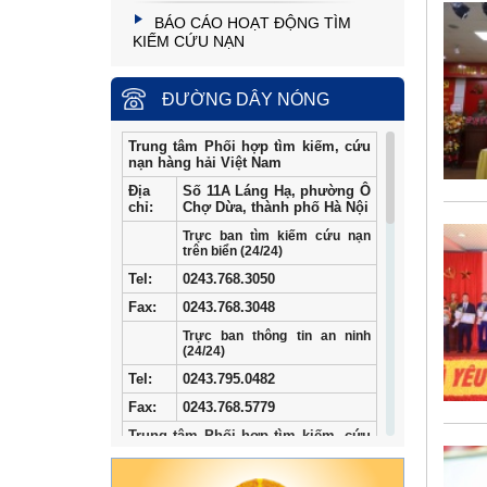
BÁO CÁO HOẠT ĐỘNG TÌM
KIẾM CỨU NẠN
ĐƯỜNG DÂY NÓNG
Trung tâm Phối hợp tìm kiếm, cứu
nạn hàng hải Việt Nam
Địa
Số 11A Láng Hạ, phường Ô
chỉ:
Chợ Dừa, thành phố Hà Nội
Trực ban tìm kiếm cứu nạn
trên biển (24/24)
Tel
:
0243.768.3050
Fax:
0243.768.3048
Trực ban thông tin an ninh
(24/24)
Tel:
0243.795.0482
Fax:
0243.768.5779
Trung tâm Phối hợp tìm kiếm, cứu
nạn hàng hải khu vực I
Địa
34/33 Ngô Quyền, phường