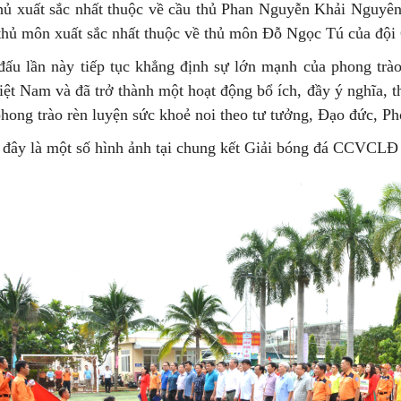
hủ xuất sắc nhất thuộc về cầu thủ Phan Nguyễn Khải Nguyê
 thủ môn xuất sắc nhất thuộc về thủ môn Đỗ Ngọc Tú của đ
 đấu lần này tiếp tục khẳng định sự lớn mạnh của phong t
iệt Nam và đã trở thành một hoạt động bổ ích, đầy ý nghĩa, t
phong trào rèn luyện sức khoẻ noi theo tư tưởng, Đạo đức, 
 đây là một số hình ảnh tại chung kết Giải bóng đá CCVCL