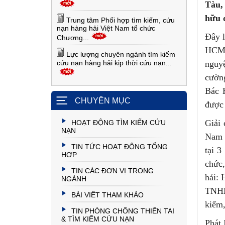
Tàu,
hữu 
Trung tâm Phối hợp tìm kiếm, cứu
nạn hàng hải Việt Nam tổ chức
Đây 
Chương...
HCM 
Lực lượng chuyên ngành tìm kiếm
cứu nạn hàng hải kịp thời cứu nạn...
nguy
cường
Bác H
CHUYÊN MỤC
được 
Giải 
HOẠT ĐỘNG TÌM KIẾM CỨU
NẠN
Nam đ
TIN TỨC HOẠT ĐỘNG TỔNG
tại 
HỢP
chức,
TIN CÁC ĐƠN VỊ TRONG
hải:
NGÀNH
TNHH
BÀI VIẾT THAM KHẢO
kiếm,
TIN PHÒNG CHỐNG THIÊN TAI
& TÌM KIẾM CỨU NẠN
Phát