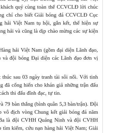
u khách quý cùng toàn thể CCVCLĐ lời chúc
Đồng chí cho biết Giải bóng đá CCVCLĐ Cục
ải Việt Nam tụ hội, gắn kết, thể hiện sự
ng hải và cũng là dịp chào mừng các sự kiện
 Hàng hải Việt Nam (gồm đại diện Lãnh đạo,
 và đội bóng Đại diện các Lãnh đạo đơn vị
úc sau 03 ngày tranh tài sôi nổi. Với tinh
óng đã cống hiến cho khán giả những trận đấu
ách thi đấu đĩnh đạc, tự tin.
à 79 bàn thắng (bình quân 5,3 bàn/trận). Đội
 vô địch vòng Chung kết giải bóng đá năm
i Ba là đội CVHH Quảng Ninh và đội CVHH
 tìm kiếm, cứu nạn hàng hải Việt Nam; Giải