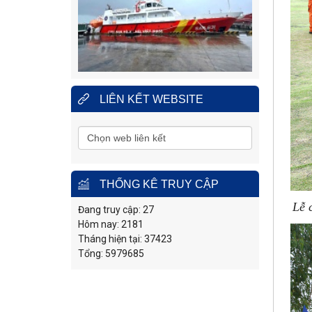
nạn hàng hải khu vực IV
Địa
Số 65, đường Nguyễn Văn
Linh, phường Nam Nha
chỉ
Trang, tỉnh Khánh Hòa.
Điện
0258.3880.373
(24/24h)
thoại:
Fax:
0258.3880.517
LIÊN KẾT WEBSITE
THỐNG KÊ TRUY CẬP
Lễ 
Đang truy cập: 27
Hôm nay: 2181
Tháng hiện tại: 37423
Tổng: 5979685