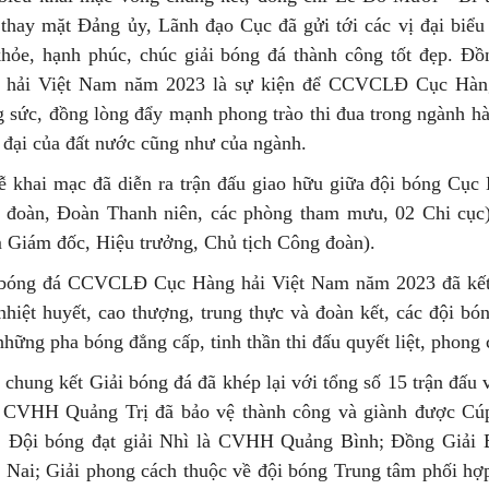
thay mặt Đảng ủy, Lãnh đạo Cục đã gửi tới các vị đại biể
khỏe, hạnh phúc, chúc giải bóng đá thành công tốt đẹp. 
 hải Việt Nam năm 2023 là sự kiện để CCVCLĐ Cục Hàng h
 sức, đồng lòng đẩy mạnh phong trào thi đua trong ngành hà
 đại của đất nước cũng như của ngành.
ễ khai mạc đã diễn ra trận đấu giao hữu giữa đội bóng Cục
 đoàn, Đoàn Thanh niên, các phòng tham mưu, 02 Chi cục)
Giám đốc, Hiệu trưởng, Chủ tịch Công đoàn).
 bóng đá CCVCLĐ Cục Hàng hải Việt Nam năm 2023 đã kết th
nhiệt huyết, cao thượng, trung thực và đoàn kết, các đội b
những pha bóng đẳng cấp, tinh thần thi đấu quyết liệt, phong c
chung kết Giải bóng đá đã khép lại với tổng số 15 trận đấu v
 CVHH Quảng Trị đã bảo vệ thành công và giành được Cúp
; Đội bóng đạt giải Nhì là CVHH Quảng Bình; Đồng Giả
Nai; Giải phong cách thuộc về đội bóng Trung tâm phối hợp