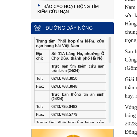
BÁO CÁO HOẠT ĐỘNG TÌM
Nam 
KIẾM CỨU NẠN
sức 
Hàng
ĐƯỜNG DÂY NÓNG
chung
trọng
Trung tâm Phối hợp tìm kiếm, cứu
nạn hàng hải Việt Nam
Sau l
Địa
Số 11A Láng Hạ, phường Ô
chỉ:
Chợ Dừa, thành phố Hà Nội
Công
Trực ban tìm kiếm cứu nạn
(Gồm 
trên biển (24/24)
Giải
Tel
:
0243.768.3050
Fax:
0243.768.3048
thần 
Trực ban thông tin an ninh
hay, 
(24/24)
Vòng 
Tel:
0243.795.0482
bóng
Fax:
0243.768.5779
Trung tâm Phối hợp tìm kiếm, cứu
2023
nạn hàng hải khu vực I
Đồng 
Địa
34/33 Ngô Quyền, phường