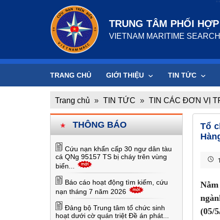
TRUNG TÂM PHỐI HỢP 
VIETNAM MARITIME SEARCH
TRANG CHỦ
GIỚI THIỆU
TIN TỨC
Trang chủ
»
TIN TỨC
»
TIN CÁC ĐƠN VỊ 
THÔNG BÁO
Tổ c
Hàng
Cứu nạn khẩn cấp 30 ngư dân tàu
cá QNg 95157 TS bị cháy trên vùng
1
biển...
Báo cáo hoạt động tìm kiếm, cứu
Nằm 
nạn tháng 7 năm 2026
ngàn
Đảng bộ Trung tâm tổ chức sinh
(05/
hoạt dưới cờ quán triệt Đề án phát...