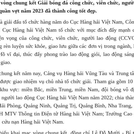
 vòng chung kết Giải bóng đá công chức, viên chức, ngườ
quần vợt năm 2023 đã thành công tốt đẹp.
là giải đấu tổ chức hàng năm do Cục Hàng hải Việt Nam, C
Cục Hàng hải Việt Nam tổ chức với mục đích đẩy mạnh cá
ện vọng của công chức, viên chức, người lao động (CCV
 rèn luyện sức khỏe, giao lưu giữa các đơn vị trong ngành
ồ vĩ đại, thúc đẩy phong trào lao động giỏi, lao động sáng
giao.
chung kết năm nay, Cảng vụ Hàng hải Vũng Tàu và Trung tâ
ược giao nhiệm vụ chủ nhà tổ chức giải. Tham gia gồm 10 đ
3 khu vực: miền Bắc, miền Trung, miền Nam, đội bóng vô đ
 người lao động Cục Hàng hải Việt Nam năm 2022; chia thà
 Hải Phòng, Quảng Ninh, Quảng Trị, Quảng Bình, Nha Trang
 MTV Thông tin Điện tử Hàng hải Việt Nam; Trường Cao đẳ
 cứu nạn Hàng hải Việt Nam.
 biểu khai mạc vòng chung kết, đồng chí Lê Đỗ Mười - Bí 