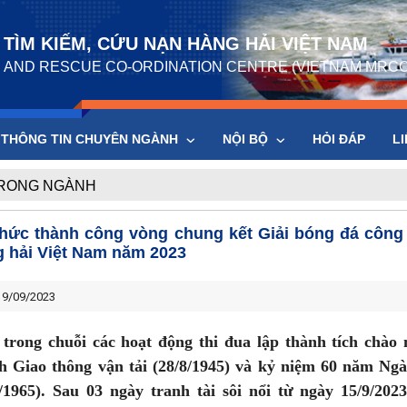
TÌM KIẾM, CỨU NẠN HÀNG HẢI VIỆT NAM
 AND RESCUE CO-ORDINATION CENTRE (VIETNAM MRCC
THÔNG TIN CHUYÊN NGÀNH
NỘI BỘ
HỎI ĐÁP
LI
TRONG NGÀNH
hức thành công vòng chung kết Giải bóng đá công
 hải Việt Nam năm 2023
9/09/2023
trong chuỗi các hoạt động thi đua lập thành tích chà
h Giao thông vận tải (28/8/1945) và kỷ niệm 60 năm Ng
5/1965). Sau 03 ngày tranh tài sôi nổi từ ngày 15/9/20