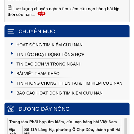
Lực lượng chuyên ngành tìm kiếm cứu nạn hàng hải kịp
thời cứu nạn...
CHUYÊN MỤC
HOẠT ĐỘNG TÌM KIẾM CỨU NẠN
TIN TỨC HOẠT ĐỘNG TỔNG HỢP
TIN CÁC ĐƠN VỊ TRONG NGÀNH
BÀI VIẾT THAM KHẢO
TIN PHÒNG CHỐNG THIÊN TAI & TÌM KIẾM CỨU NẠN
BÁO CÁO HOẠT ĐỘNG TÌM KIẾM CỨU NẠN
ĐƯỜNG DÂY NÓNG
Trung tâm Phối hợp tìm kiếm, cứu nạn hàng hải Việt Nam
Địa
Số 11A Láng Hạ, phường Ô Chợ Dừa, thành phố Hà