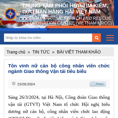
TRUNG TÂM PHỐI HỢP TÌM KIẾM,
CỨU NẠN HÀNG HẢI VIỆT NAM
VIETNAM MARITIME SEARCH AND RESCUE
CO-ORDINATION CENTRE (VIETNAM MRCC)
Trang chủ
»
TIN TỨC
»
BÀI VIẾT THAM KHẢO
Tôn vinh nữ cán bộ công nhân viên chức
ngành Giao thông Vận tải tiêu biểu
25/03/2024
Sáng 26/3/2024, tại Hà Nội, Công đoàn Giao thông
vận tải (GTVT) Việt Nam tổ chức Hội nghị biểu
dương nữ cán bộ, công nhân viên chức lao động