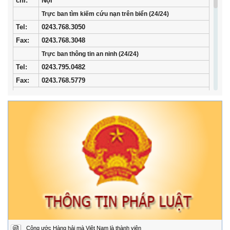
chỉ:
Nội
Trực ban tìm kiếm cứu nạn trên biển (24/24)
Tel
:
0243.768.3050
Fax:
0243.768.3048
Trực ban thông tin an ninh (24/24)
Tel:
0243.795.0482
Fax:
0243.768.5779
Trung tâm Phối hợp tìm kiếm, cứu nạn hàng hải khu vực I
Địa
34/33 Ngô Quyền, phường Ngô Quyền, thành phố
chỉ:
Hải Phòng
Điện
02253.759.508 (24/24h)
thoại:
Fax:
02253.759.507
Trung tâm Phối hợp tìm kiếm, cứu nạn hàng hải khu vực II
Địa
Đường Hoàng Sa, Phường Sơn Trà, thành phố Đà
chỉ:
Nẵng
Điện
02363.924.957 (24/24h)
thoại:
Fax:
02363.924.956
Công ước Hàng hải mà Việt Nam là thành viên