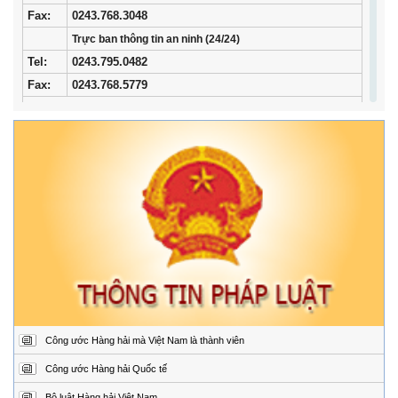
Fax:
0243.768.3048
Trực ban thông tin an ninh (24/24)
Tel:
0243.795.0482
Fax:
0243.768.5779
Trung tâm Phối hợp tìm kiếm, cứu nạn hàng hải khu vực I
Địa
34/33 Ngô Quyền, phường Ngô Quyền, thành phố
chỉ:
Hải Phòng
Điện
02253.759.508 (24/24h)
thoại:
Fax:
02253.759.507
Trung tâm Phối hợp tìm kiếm, cứu nạn hàng hải khu vực II
Địa
Đường Hoàng Sa, Phường Sơn Trà, thành phố Đà
chỉ:
Nẵng
Điện
02363.924.957 (24/24h)
thoại:
Fax:
02363.924.956
Công ước Hàng hải mà Việt Nam là thành viên
Trung tâm Phối hợp tìm kiếm, cứu nạn hàng hải khu vực III
Địa
1151/45 Đường 30 tháng 4, Phường Phước Thắng,
Công ước Hàng hải Quốc tế
chỉ:
thành phố Hồ Chí Minh.
Bộ luật Hàng hải Việt Nam