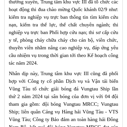
thường xuyên, Trung tâm khu vực III đã tổ chức các
hoạt động thi đua chào mừng Quốc khánh 02/9 như:
kiểm tra nghiệp vụ trực ban thông tin tìm kiếm cứu
nạn, kiểm tra thể lực, thể chất chuyên ngành; thi
nghiệp vụ trực ban Phối hợp cứu nạn; thi sơ cấp cứu
y tế, phòng cháy chữa cháy cho cán bộ, viên chức,
thuyền viên nhằm nâng cao nghiệp vụ, đáp ứng yêu
cầu nhiệm vụ trong thời gian tới theo Kế hoạch công
tác năm 2024.
Nhân dịp này, Trung tâm khu vực III cũng đã phối
hợp với Công ty cổ phần Dịch vụ và Vận tải biển
Vũng Tàu tổ chức giải bóng đá Vungtau Ship lần
thứ 2 năm 2024 tại sân bóng của đơn vị với 04 đội
tham gia gồm: đội bóng Vungtau MRCC; Vungtau
Ship; liên quân Cảng vụ Hàng hải Vũng Tàu - VTS
Vũng Tàu; Công ty Bảo đảm an toàn hàng hải Đông