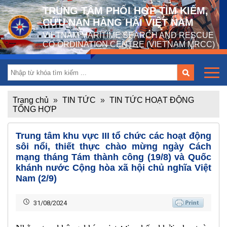
TRUNG TÂM PHỐI HỢP TÌM KIẾM,
CỨU NẠN HÀNG HẢI VIỆT NAM
VIETNAM MARITIME SEARCH AND RESCUE
CO-ORDINATION CENTRE (VIETNAM MRCC)
Trang chủ
»
TIN TỨC
»
TIN TỨC HOẠT ĐỘNG
TỔNG HỢP
Trung tâm khu vực III tổ chức các hoạt động
sôi nổi, thiết thực chào mừng ngày Cách
mạng tháng Tám thành công (19/8) và Quốc
khánh nước Cộng hòa xã hội chủ nghĩa Việt
Nam (2/9)
31/08/2024