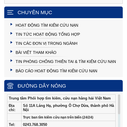
CHUYÊN MỤC
HOẠT ĐỘNG TÌM KIẾM CỨU NẠN
TIN TỨC HOẠT ĐỘNG TỔNG HỢP
TIN CÁC ĐƠN VỊ TRONG NGÀNH
BÀI VIẾT THAM KHẢO
TIN PHÒNG CHỐNG THIÊN TAI & TÌM KIẾM CỨU NẠN
BÁO CÁO HOẠT ĐỘNG TÌM KIẾM CỨU NẠN
ĐƯỜNG DÂY NÓNG
Trung tâm Phối hợp tìm kiếm, cứu nạn hàng hải Việt Nam
Địa
Số 11A Láng Hạ, phường Ô Chợ Dừa, thành phố Hà
chỉ:
Nội
Trực ban tìm kiếm cứu nạn trên biển (24/24)
Tel
:
0243.768.3050