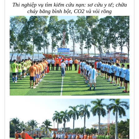
Thi nghiệp vụ tìm kiếm cứu nạn: sơ cứu y tế; chữa
cháy bằng bình bột, CO2 và vòi rồng