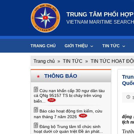
TRUNG TÂM PHỐI HỢP 
VIETNAM MARITIME SEARCH
TRANG CHỦ
GIỚI THIỆU
TIN TỨC
Trang chủ
»
TIN TỨC
»
TIN TỨC HOẠT Đ
THÔNG BÁO
Trun
Quốc
Cứu nạn khẩn cấp 30 ngư dân tàu
cá QNg 95157 TS bị cháy trên vùng
3
biển...
Báo cáo hoạt động tìm kiếm, cứu
động 
nạn tháng 7 năm 2026
tịch 
Đảng bộ Trung tâm tổ chức sinh
Trước
hoạt dưới cờ quán triệt Đề án phát...