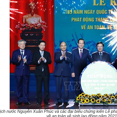
tịch nước Nguyễn Xuân Phúc và các đại biểu chứng kiến Lễ p
về an toàn vệ sinh lao động năm 2021