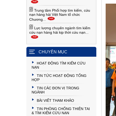
Trung tâm Phối hợp tìm kiếm, cứu
nạn hàng hải Việt Nam tổ chức
Chương...
Lực lượng chuyên ngành tìm kiếm
cứu nạn hàng hải kịp thời cứu nạn...
CHUYÊN MỤC
HOẠT ĐỘNG TÌM KIẾM CỨU
NẠN
TIN TỨC HOẠT ĐỘNG TỔNG
HỢP
TIN CÁC ĐƠN VỊ TRONG
NGÀNH
BÀI VIẾT THAM KHẢO
TIN PHÒNG CHỐNG THIÊN TAI
& TÌM KIẾM CỨU NẠN