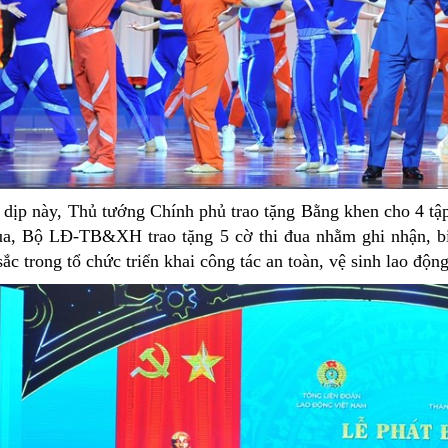
dịp này, Thủ tướng Chính phủ trao tặng Bằng khen cho 4 tập
ua, Bộ LĐ-TB&XH trao tặng 5 cờ thi đua nhằm ghi nhận, biể
sắc trong tổ chức triển khai công tác an toàn, vệ sinh lao động