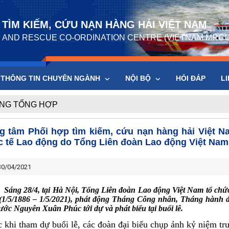
TÌM KIẾM, CỨU NẠN HÀNG HẢI VIỆT NAM
 AND RESCUE CO-ORDINATION CENTRE (VIETNAM MRCC
THÔNG TIN CHUYÊN NGÀNH
NỘI BỘ
HỎI ĐÁP
LI
ỘNG TỔNG HỢP
g tâm Phối hợp tìm kiếm, cứu nạn hàng hải Việt 
 tế Lao động do Tổng Liên đoàn Lao động Việt Nam
0/04/2021
Sáng 28/4, tại Hà Nội, Tổng Liên đoàn Lao động Việt Nam tổ chứ
(1/5/1886 – 1/5/2021), phát động Tháng Công nhân, Tháng hành đ
nước Nguyễn Xuân Phúc tới dự và phát biểu tại buổi lễ.
 khi tham dự buổi lễ, các đoàn đại biểu chụp ảnh kỷ niệm tr