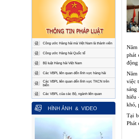
chỉ:
Ngô Quyền, thành phố Hải
Phòng
Điện
02253.759.508 (24/24h)
thoại:
Fax:
02253.759.507
Trung tâm Phối hợp tìm kiếm, cứu
nạn hàng hải khu vực II
Công ước Hàng hải mà Việt Nam là thành viên
Năm 
Địa
Đường Hoàng Sa, Phường
Công ước Hàng hải Quốc tế
chỉ:
Sơn Trà, thành phố Đà
phát
Nẵng
động 
Bộ luật Hàng hải Việt Nam
Điện
02363.924.957 (24/24h)
thoại:
Năm 2
Các VBPL liên quan đến lĩnh vực hàng hải
Fax:
02363.924.956
việc 
Các VBPL liên quan đến lĩnh vực TKCN trên
biển
Trung tâm Phối hợp tìm kiếm, cứu
sáng 
nạn hàng hải khu vực III
Các VBPL của các Bộ, ngành liên quan
hiểu 
Địa
1151/45 Đường 30 tháng 4,
khó, 
chỉ:
Phường Phước Thắng,
HÌNH ẢNH
&
VIDEO
thành phố Hồ Chí Minh.
Tại 
Điện
0254.3850.950 (24/24h)
thoại:
Phát 
Fax:
0254.3810.353
Trung tâm Phối hợp tìm kiếm, cứu