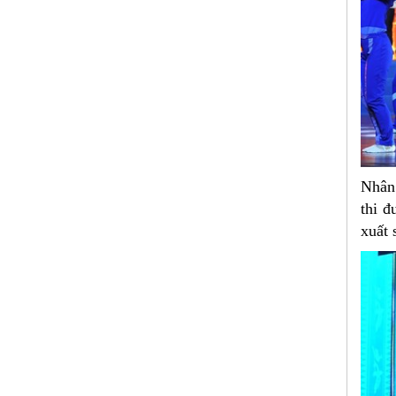
Nhân 
thi đ
xuất 