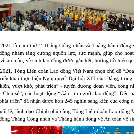
2021 là năm thứ 2 Tháng Công nhân và Tháng hành động về
 động nhằm tăng cường nguồn lực, sức mạnh, giúp cho hoạ
về an toàn, vệ sinh lao động được gắn kết, hướng tới hiệu quả
021, Tổng Liên đoàn Lao động Việt Nam chọn chủ đề “Đoàn k
triển khai thực hiện Nghị quyết Đại hội XIII của Đảng, trong
kiến, vượt khó, phát triển” - tuyên dương đoàn viên, công 
- Chia sẻ”; các hoạt động “Cảm ơn người lao động”. Đến na
phát triển” đã nhận được hơn 245 nghìn sáng kiến của công
buổi lễ, lãnh đạo Chính phủ cùng Tổng Liên đoàn Lao độn
động Tháng Công nhân và Tháng hành động về An toàn vệ si