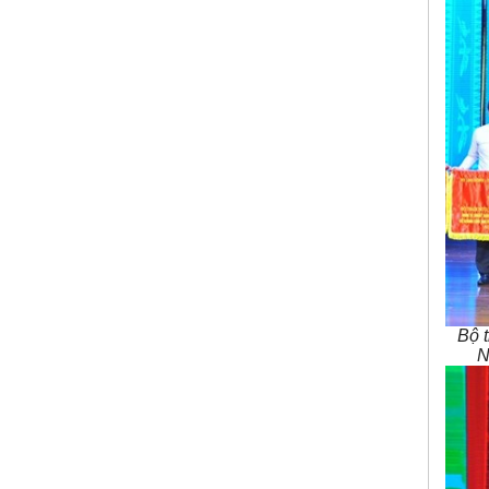
Bộ 
N