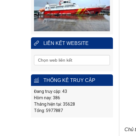
nạn hàng hải khu vực IV
Địa
Số 65, đường Nguyễn Văn
Linh, phường Nam Nha
chỉ
Trang, tỉnh Khánh Hòa.
Điện
0258.3880.373
(24/24h)
thoại:
Fax:
0258.3880.517
LIÊN KẾT WEBSITE
THỐNG KÊ TRUY CẬP
Đang truy cập: 43
Hôm nay: 386
Tháng hiện tại: 35628
Tổng: 5977887
Chủ 