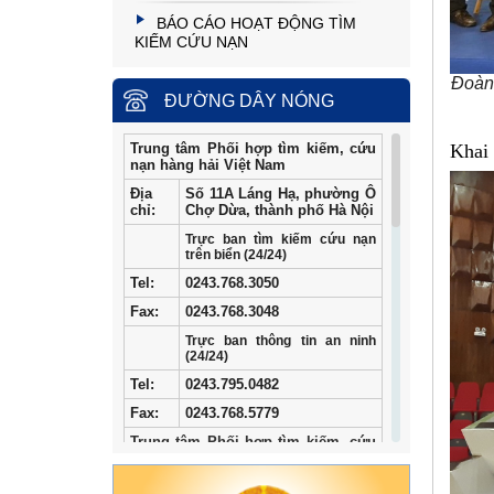
BÁO CÁO HOẠT ĐỘNG TÌM
KIẾM CỨU NẠN
Đoàn 
ĐƯỜNG DÂY NÓNG
Khai 
Trung tâm Phối hợp tìm kiếm, cứu
nạn hàng hải Việt Nam
Địa
Số 11A Láng Hạ, phường Ô
chỉ:
Chợ Dừa, thành phố Hà Nội
Trực ban tìm kiếm cứu nạn
trên biển (24/24)
Tel
:
0243.768.3050
Fax:
0243.768.3048
Trực ban thông tin an ninh
(24/24)
Tel:
0243.795.0482
Fax:
0243.768.5779
Trung tâm Phối hợp tìm kiếm, cứu
nạn hàng hải khu vực I
Địa
34/33 Ngô Quyền, phường