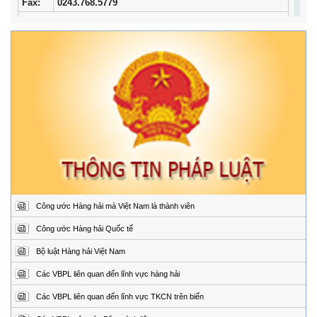
Fax:
0243.768.5779
Trung tâm Phối hợp tìm kiếm, cứu nạn hàng hải khu vực I
Địa
34/33 Ngô Quyền, phường Ngô Quyền, thành phố
chỉ:
Hải Phòng
Điện
02253.759.508 (24/24h)
thoại:
Fax:
02253.759.507
Trung tâm Phối hợp tìm kiếm, cứu nạn hàng hải khu vực II
Địa
Đường Hoàng Sa, Phường Sơn Trà, thành phố Đà
chỉ:
Nẵng
Điện
02363.924.957 (24/24h)
thoại:
Fax:
02363.924.956
Công ước Hàng hải mà Việt Nam là thành viên
Trung tâm Phối hợp tìm kiếm, cứu nạn hàng hải khu vực III
Địa
1151/45 Đường 30 tháng 4, Phường Phước Thắng,
Công ước Hàng hải Quốc tế
chỉ:
thành phố Hồ Chí Minh.
Bộ luật Hàng hải Việt Nam
Điện
0254.3850.950 (24/24h)
thoại:
Các VBPL liên quan đến lĩnh vực hàng hải
Fax:
0254.3810.353
Các VBPL liên quan đến lĩnh vực TKCN trên biển
Trung tâm Phối hợp tìm kiếm, cứu nạn hàng hải khu vực IV