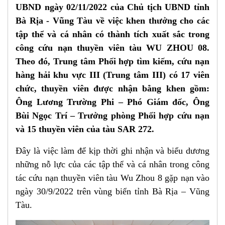
UBND ngày 02/11/2022 của Chủ tịch UBND tỉnh
Bà Rịa - Vũng Tàu
về việc k
hen thưởng cho các
tập thể và cá nhân có thành tích xuất sắc
trong
công cứu nạn thuyền viên tàu WU ZHOU 08.
Theo đó, Trung tâm Phối hợp tìm kiếm, cứu nạn
hàng hải khu vực III (Trung tâm III) có 17 viên
chức, thuyền viên được nhận bằng khen gồm:
Ông Lương Trường Phi – Phó Giám đốc, Ông
Bùi Ngọc Trí – Trưởng phòng Phối hợp cứu nạn
và 15 thuyền viên của tàu SAR 272.
Đ
ây là việc làm
để
kịp thời ghi nhận và biểu dương
những nỗ lực của các tập thể và cá nhân trong công
tác cứu nạn thuyền viên tàu Wu Zhou 8 gặp nạn
vào
ngày 30/9/2022 trên vùng biển tỉnh Bà Rịa – Vũng
Tàu
.