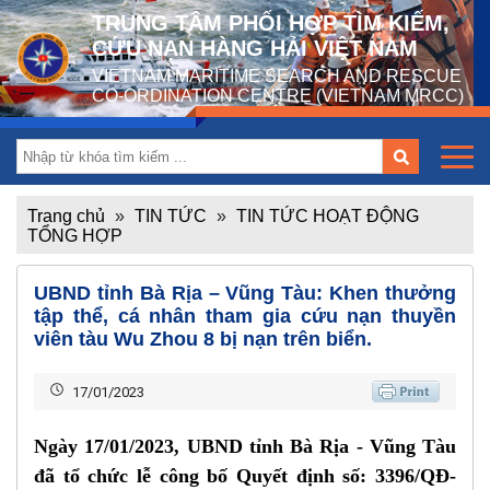
TRUNG TÂM PHỐI HỢP TÌM KIẾM,
CỨU NẠN HÀNG HẢI VIỆT NAM
VIETNAM MARITIME SEARCH AND RESCUE
CO-ORDINATION CENTRE (VIETNAM MRCC)
Trang chủ
»
TIN TỨC
»
TIN TỨC HOẠT ĐỘNG
TỔNG HỢP
UBND tỉnh Bà Rịa – Vũng Tàu: Khen thưởng
tập thể, cá nhân tham gia cứu nạn thuyền
viên tàu Wu Zhou 8 bị nạn trên biển.
17/01/2023
Ngày 17/01
/2023
, UBND tỉnh Bà Rịa - Vũng Tàu
đã
tổ chức lễ
công bố Quyết định số: 3396/QĐ-