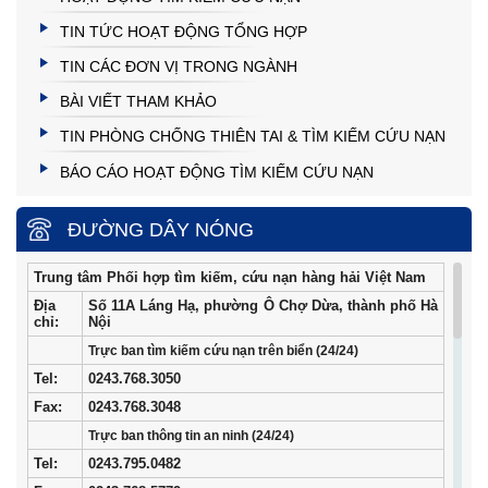
TIN TỨC HOẠT ĐỘNG TỔNG HỢP
TIN CÁC ĐƠN VỊ TRONG NGÀNH
BÀI VIẾT THAM KHẢO
TIN PHÒNG CHỐNG THIÊN TAI & TÌM KIẾM CỨU NẠN
BÁO CÁO HOẠT ĐỘNG TÌM KIẾM CỨU NẠN
ĐƯỜNG DÂY NÓNG
Trung tâm Phối hợp tìm kiếm, cứu nạn hàng hải Việt Nam
Địa
Số 11A Láng Hạ, phường Ô Chợ Dừa, thành phố Hà
chỉ:
Nội
Trực ban tìm kiếm cứu nạn trên biển (24/24)
Tel
:
0243.768.3050
Fax:
0243.768.3048
Trực ban thông tin an ninh (24/24)
Tel:
0243.795.0482