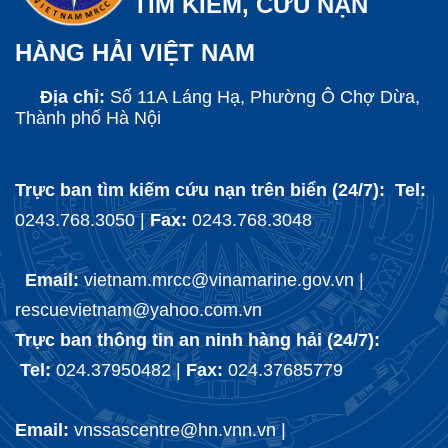
TÌM KIẾM, CỨU NẠN
HÀNG HẢI VIỆT NAM
Địa chỉ:
Số 11A Láng Hạ, Phường Ô Chợ Dừa,
Thành phố Hà Nội
Trực ban tìm kiếm cứu nạn trên biển (24/7): Tel:
0243.768.3050 |
Fax:
0243.768.3048
Email:
vietnam.mrcc@vinamarine.gov.vn |
rescuevietnam@yahoo.com.vn
Trực ban thông tin an ninh hàng hải (24/7):
Tel:
024.37950482 |
Fax:
024.37685779
Email:
vnssascentre@hn.vnn.vn |