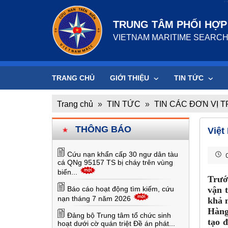
TRUNG TÂM PHỐI HỢP 
VIETNAM MARITIME SEARCH
TRANG CHỦ
GIỚI THIỆU
TIN TỨC
Trang chủ
»
TIN TỨC
»
TIN CÁC ĐƠN VỊ 
THÔNG BÁO
Việt
Cứu nạn khẩn cấp 30 ngư dân tàu
0
cá QNg 95157 TS bị cháy trên vùng
biển...
Trướ
Báo cáo hoạt động tìm kiếm, cứu
vận 
nạn tháng 7 năm 2026
khả 
Hàng
Đảng bộ Trung tâm tổ chức sinh
tạo đ
hoạt dưới cờ quán triệt Đề án phát...