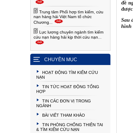
đề n
được 
Trung tâm Phối hợp tìm kiếm, cứu
nạn hàng hải Việt Nam tổ chức
Sau đ
Chương...
hình
Lực lượng chuyên ngành tìm kiếm
cứu nạn hàng hải kịp thời cứu nạn...
CHUYÊN MỤC
HOẠT ĐỘNG TÌM KIẾM CỨU
NẠN
TIN TỨC HOẠT ĐỘNG TỔNG
HỢP
TIN CÁC ĐƠN VỊ TRONG
NGÀNH
BÀI VIẾT THAM KHẢO
TIN PHÒNG CHỐNG THIÊN TAI
& TÌM KIẾM CỨU NẠN