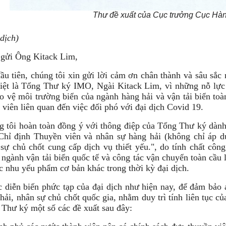
Thư đề xuất của Cục trưởng Cục Hàn
dịch)
 gửi Ông Kitack Lim,
ầu tiên, chúng tôi xin gửi lời cảm ơn chân thành và sâu sắ
iệt là Tổng Thư ký IMO, Ngài Kitack Lim, vì những nỗ lực 
o vệ môi trường biển của ngành hàng hải và vận tải biển toàn
 viên liên quan đến việc đối phó với đại dịch Covid 19.
 tôi hoàn toàn đồng ý với thông điệp của Tổng Thư ký dành 
Chỉ định Thuyền viên và nhân sự hàng hải (không chỉ áp dụ
sự chủ chốt cung cấp dịch vụ thiết yếu.", do tính chất côn
 ngành vận tải biển quốc tế và công tác vận chuyển toàn cầu l
c nhu yếu phẩm cơ bản khác trong thời kỳ đại dịch.
 diễn biến phức tạp của đại dịch như hiện nay, để đảm bảo 
hải, nhân sự chủ chốt quốc gia, nhằm duy trì tính liên tục c
Thư ký một số các đề xuất sau đây: