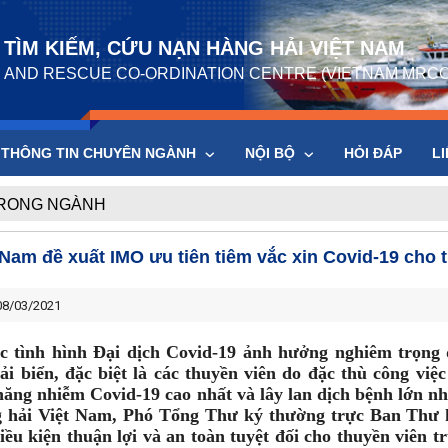
TÌM KIẾM, CỨU NẠN HÀNG HẢI VIỆT NAM
 AND RESCUE CO-ORDINATION CENTRE (VIETNAM MRCC
THÔNG TIN CHUYÊN NGÀNH
NỘI BỘ
HỎI ĐÁP
LI
TRONG NGÀNH
 Nam đề xuất IMO ưu tiên tiêm vắc xin Covid-19 cho 
8/03/2021
c tình hình Đại dịch Covid-19 ảnh hưởng nghiêm trọng 
tải biển, đặc biệt là các thuyền viên do đặc thù công vi
năng nhiễm Covid-19 cao nhất và lây lan dịch bệnh lớn n
 hải Việt Nam, Phó Tổng Thư ký thường trực Ban Thư 
iều kiện thuận lợi và an toàn tuyệt đối cho thuyền viên t