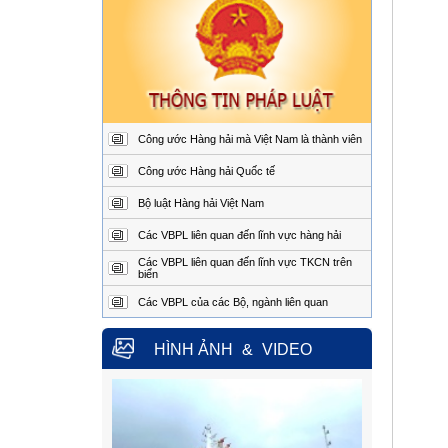
chỉ:
Ngô Quyền, thành phố Hải
Phòng
Điện
02253.759.508 (24/24h)
thoại:
Fax:
02253.759.507
Trung tâm Phối hợp tìm kiếm, cứu
nạn hàng hải khu vực II
Công ước Hàng hải mà Việt Nam là thành viên
Địa
Đường Hoàng Sa, Phường
Công ước Hàng hải Quốc tế
chỉ:
Sơn Trà, thành phố Đà
Nẵng
Bộ luật Hàng hải Việt Nam
Điện
02363.924.957 (24/24h)
thoại:
Các VBPL liên quan đến lĩnh vực hàng hải
Fax:
02363.924.956
Các VBPL liên quan đến lĩnh vực TKCN trên
biển
Trung tâm Phối hợp tìm kiếm, cứu
nạn hàng hải khu vực III
Các VBPL của các Bộ, ngành liên quan
Địa
1151/45 Đường 30 tháng 4,
chỉ:
Phường Phước Thắng,
HÌNH ẢNH
&
VIDEO
thành phố Hồ Chí Minh.
Điện
0254.3850.950 (24/24h)
thoại:
Fax:
0254.3810.353
Trung tâm Phối hợp tìm kiếm, cứu