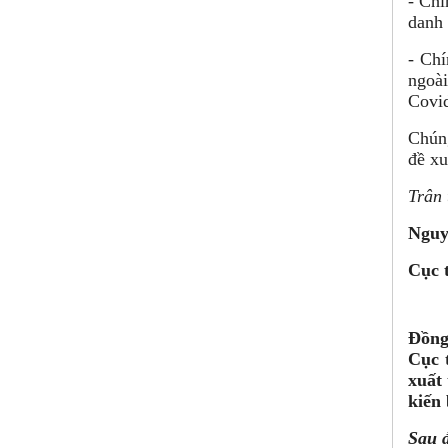
- Chí
danh 
- Chí
ngoài
Covid
Chúng
đề xu
Trân 
Nguy
Cục 
Đồng
Cục 
xuất 
kiến 
Sau 