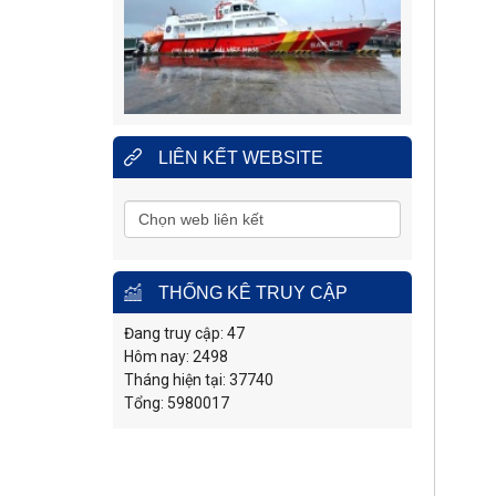
nạn hàng hải khu vực IV
Địa
Số 65, đường Nguyễn Văn
Linh, phường Nam Nha
chỉ
Trang, tỉnh Khánh Hòa.
Điện
0258.3880.373
(24/24h)
thoại:
Fax:
0258.3880.517
LIÊN KẾT WEBSITE
THỐNG KÊ TRUY CẬP
Đang truy cập: 47
Hôm nay: 2498
Tháng hiện tại: 37740
Tổng: 5980017