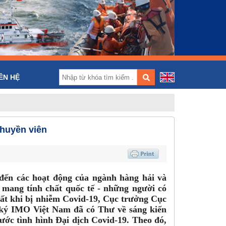
)
ÊN HỆ
thuyền viên
đến các hoạt động của ngành hàng hải và
ệc mang tính chất quốc tế - những người có
hất khi bị nhiễm Covid-19, Cục trưởng Cục
ký IMO Việt Nam đã có Thư về sáng kiến
rước tình hình Đại dịch Covid-19. Theo đó,