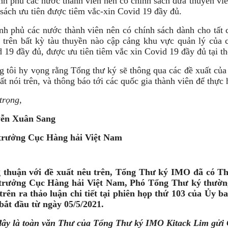
nh phủ các nước thành viên nên có chính sách đưa thuyền vi
sách ưu tiên được tiêm vắc-xin Covid 19 đầy đủ.
nh phủ các nước thành viên nên có chính sách dành cho tất 
 trên bất kỳ tàu thuyền nào cập cảng khu vực quản lý của 
 19 đầy đủ, được ưu tiên tiêm vắc xin Covid 19 đầy đủ tại th
 tôi hy vọng rằng Tổng thư ký sẽ thông qua các đề xuất của
ất nói trên, và thông báo tới các quốc gia thành viên để thực 
trọng,
ễn Xuân Sang
trưởng Cục Hàng hải Việt Nam
 thuận với đề xuất nêu trên, Tổng Thư ký IMO đã có Th
trưởng Cục Hàng hải Việt Nam, Phó Tổng Thư ký thườ
trên ra thảo luận chi tiết tại phiên họp thứ 103 của Ủy 
bắt đầu từ ngày 05/5/2021.
đây là toàn văn Thư của Tổng Thư ký IMO Kitack Lim gửi