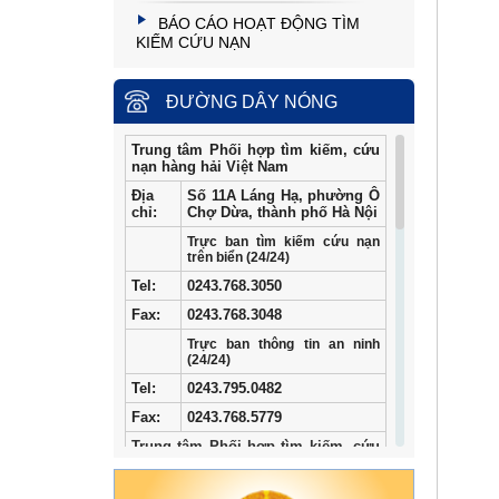
BÁO CÁO HOẠT ĐỘNG TÌM
KIẾM CỨU NẠN
ĐƯỜNG DÂY NÓNG
Trung tâm Phối hợp tìm kiếm, cứu
nạn hàng hải Việt Nam
Địa
Số 11A Láng Hạ, phường Ô
chỉ:
Chợ Dừa, thành phố Hà Nội
Trực ban tìm kiếm cứu nạn
trên biển (24/24)
Tel
:
0243.768.3050
Fax:
0243.768.3048
Trực ban thông tin an ninh
(24/24)
Tel:
0243.795.0482
Fax:
0243.768.5779
Trung tâm Phối hợp tìm kiếm, cứu
nạn hàng hải khu vực I
Địa
34/33 Ngô Quyền, phường