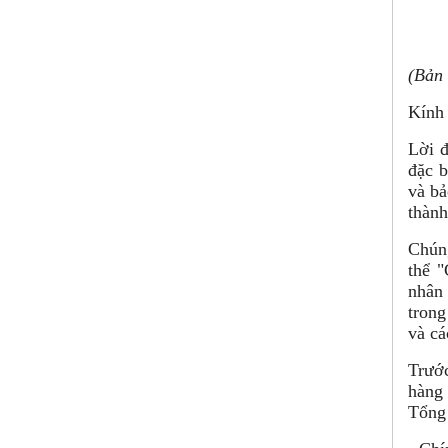
(Bản 
Kính
Lời đ
đặc b
và bả
thành
Chúng
thể "
nhân 
trong
và cá
Trước
hàng 
Tổng 